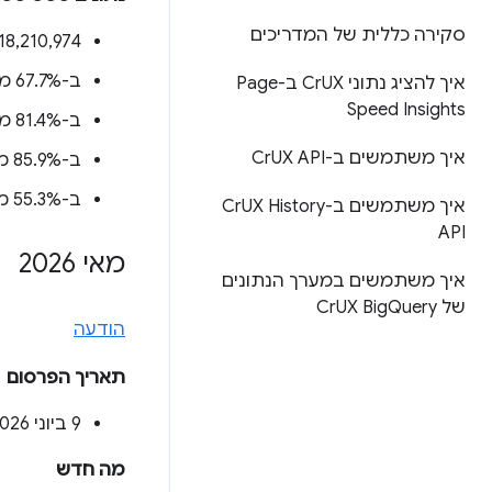
סקירה כללית של המדריכים
‫18,210,974 מקורות (
ב-67.7% מהמקורות (
איך להציג נתוני Cr
UX ב-Page
Speed Insights
ב-81.4% מהמקורות (
איך משתמשים ב-Cr
UX API
ב-85.9% מהמקורות (
ב-55.3% מהמקורות (
איך משתמשים ב-Cr
UX History
API
מאי 2026
איך משתמשים במערך הנתונים
של Cr
Query
UX Big
הודעה
תאריך הפרסום
‫9 ביוני 2026
מה חדש