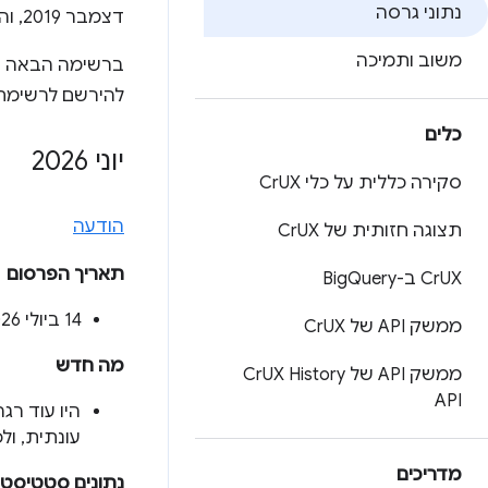
נתוני גרסה
דצמבר 2019, והמהדורה תפורסם ביום שלישי השני של ינואר 2020, אחרי שתקופת איסוף הנתונים תסתיים.
משוב ותמיכה
ברשימה הבאה רי
להירשם לרשימת
כלים
יוני 2026
סקירה כללית על כלי Cr
UX
הודעה
תצוגה חזותית של Cr
UX
תאריך הפרסום
UX ב-Big
Cr
Query
‫14 ביולי 2026
ממשק API של Cr
UX
מה חדש
ממשק API של Cr
UX History
API
היו עוד ר
עונתית, ולכ
מדריכים
נתונים סטטיסטי