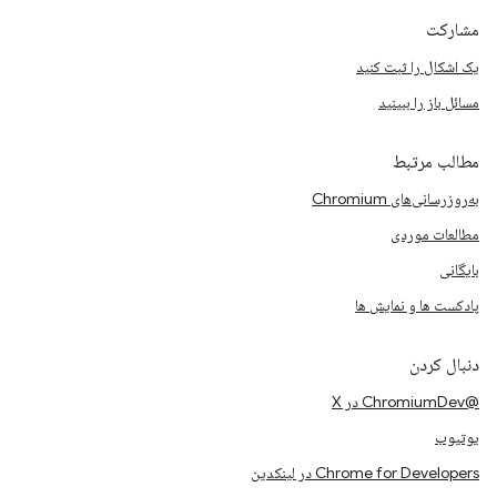
مشارکت
یک اشکال را ثبت کنید
مسائل باز را ببینید
مطالب مرتبط
به‌روزرسانی‌های Chromium
مطالعات موردی
بایگانی
پادکست ها و نمایش ها
دنبال کردن
@ChromiumDev در X
یوتیوب
Chrome for Developers در لینکدین