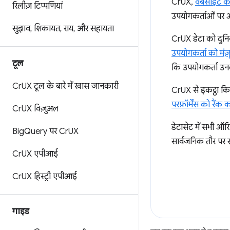
CrUX,
वेबसाइट की
रिलीज़ टिप्पणियां
उपयोगकर्ताओं पर आ
सुझाव
,
शिकायत
,
राय
,
और सहायता
CrUX डेटा को दुनिय
उपयोगकर्ता को मंज़ू
टूल
कि उपयोगकर्ता उनक
Cr
UX टूल के बारे में खास जानकारी
CrUX से इकट्ठा कि
परफ़ॉर्मेंस को रैंक 
Cr
UX विज़ुअल
डेटासेट में सभी ऑर
Big
Query पर Cr
UX
सार्वजनिक तौर पर ख
Cr
UX एपीआई
Cr
UX हिस्ट्री एपीआई
गाइड