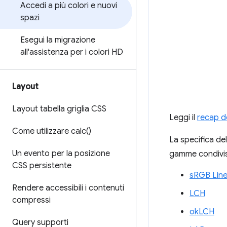
Accedi a più colori e nuovi
spazi
Esegui la migrazione
all'assistenza per i colori HD
Layout
Layout tabella griglia CSS
Leggi il
recap de
Come utilizzare
calc(
)
La specifica de
Un evento per la posizione
gamme condivis
CSS persistente
sRGB Lin
Rendere accessibili i contenuti
LCH
compressi
okLCH
Query supporti