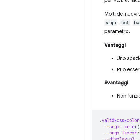
per RGB e, facol
Molti dei nuovi
srgb
,
hsl
,
hw
parametro.
Vantaggi
Uno spazio
Può esser
Svantaggi
Non funzi
.
valid-css-color
--srgb
:
color
(
--srgb-linear
:
--display-p3
: