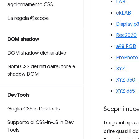
LAB
aggiornamento CSS
okLAB
La regola @scope
Display p
Rec2020
DOM shadow
a98 RGB
DOM shadow dichiarativo
ProPhoto
Nomi CSS definiti dall'autore e
XYZ
shadow DOM
XYZ d50
XYZ d65
Dev
Tools
Scopri i nuo
Griglia CSS in Dev
Tools
Supporto di CSS-in-JS in Dev
I seguenti spaz
Tools
offre quasi il d