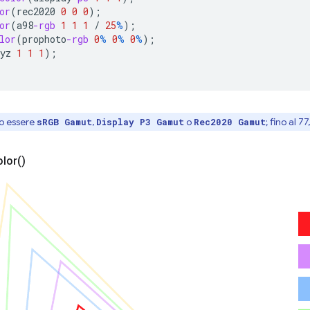
or
(
rec2020
0
0
0
);
or
(
a98
-rgb
1
1
1
/
25
%
);
lor
(
prophoto
-rgb
0
%
0
%
0
%
);
yz
1
1
1
);
no essere
,
o
; fino al 7
sRGB Gamut
Display P3 Gamut
Rec2020 Gamut
olor(
)