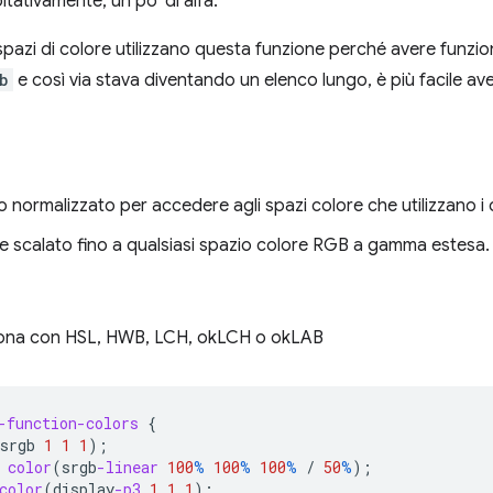
tativamente, un po' di alfa.
 spazi di colore utilizzano questa funzione perché avere funzi
b
e così via stava diventando un elenco lungo, è più facile av
 normalizzato per accedere agli spazi colore che utilizzano i 
e scalato fino a qualsiasi spazio colore RGB a gamma estesa.
ona con HSL, HWB, LCH, okLCH o okLAB
-function-colors
{
srgb
1
1
1
);
color
(
srgb
-linear
100
%
100
%
100
%
/
50
%
);
color
(
display
-p3
1
1
1
);