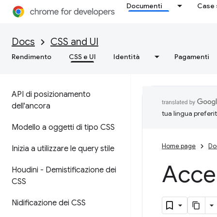
Documenti
Case 
Docs
CSS and UI
Rendimento
CSS e UI
Identità
Pagamenti
API di posizionamento
dell'ancora
tua lingua preferi
Modello a oggetti di tipo CSS
Home page
Do
Inizia a utilizzare le query stile
Acced
Houdini - Demistificazione dei
CSS
Nidificazione dei CSS