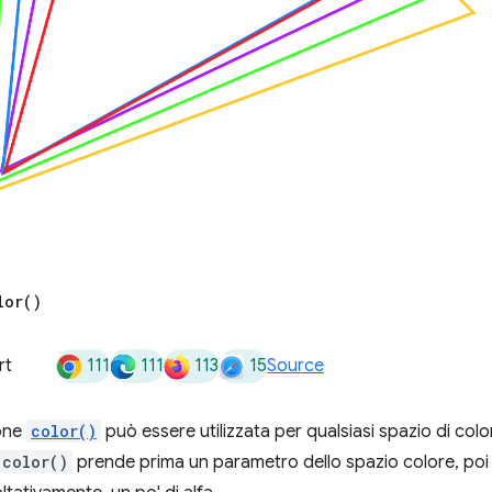
lor(
)
111
111
113
15
rt
Source
one
color()
può essere utilizzata per qualsiasi spazio di color
color()
prende prima un parametro dello spazio colore, poi u