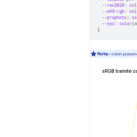
--rec2020
:
col
--a98-rgb
:
col
--prophoto
:
co
--xyz
:
color
(
x
}
Nota:
i colori posso
s
RGB tramite
c