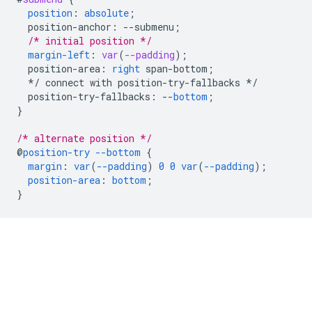
position
:
absolute
;
position-anchor
:
--
submenu
;
/* initial position */
margin-left
:
var
(
--padding
);
position-area
:
right
span-bottom
;
*/
connect
with
position-try-fallbacks
*/
position-try-fallbacks
:
--
bottom
;
}
/* alternate position */
@
position-try
--bottom
{
margin
:
var
(
--padding
)
0
0
var
(
--padding
);
position-area
:
bottom
;
}