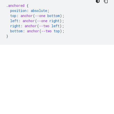
.
anchored
{
position
:
absolute
;
top
:
anchor
(
--one
bottom
);
left
:
anchor
(
--one
right
);
right
:
anchor
(
--two
left
);
bottom
:
anchor
(
--two
top
);
}