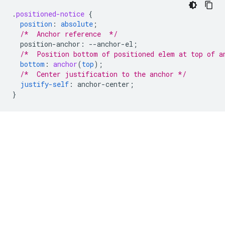
.
positioned-notice
{
position
:
absolute
;
/*  Anchor reference  */
position-anchor
:
--
anchor-el
;
/*  Position bottom of positioned elem at top of a
bottom
:
anchor
(
top
);
/*  Center justification to the anchor */
justify-self
:
anchor-center
;
}