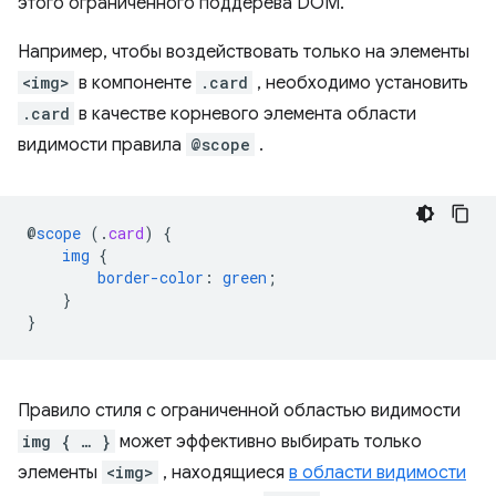
этого ограниченного поддерева DOM.
Например, чтобы воздействовать только на элементы
<img>
в компоненте
.card
, необходимо установить
.card
в качестве корневого элемента области
видимости правила
@scope
.
@
scope
(
.
card
)
{
img
{
border-color
:
green
;
}
}
Правило стиля с ограниченной областью видимости
img { … }
может эффективно выбирать только
элементы
<img>
, находящиеся
в области видимости