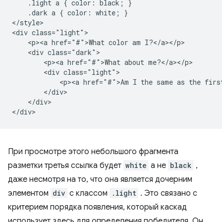
    .light a { color: black; }

    .dark a { color: white; }

</style>

<div class="light">

    <p><a href="#">What color am I?</a></p>

    <div class="dark">

        <p><a href="#">What about me?</a></p>

        <div class="light">

            <p><a href="#">Am I the same as the first
        </div>

    </div>

При просмотре этого небольшого фрагмента
разметки третья ссылка будет
white
а не
black
,
даже несмотря на то, что она является дочерним
элементом
div
с классом
.light
. Это связано с
критерием порядка появления, который каскад
использует здесь для определения победителя. Он