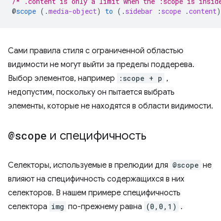
/* .content is only a limit when the :scope is insid
@
scope
(
.
media-object
)
to
(
.
sidebar
:
scope
.
content
)
Сами правила стиля с ограниченной областью
видимости не могут выйти за пределы поддерева.
Выбор элементов, например
:scope + p
,
недопустим, поскольку он пытается выбрать
элементы, которые не находятся в области видимости.
@scope
и специфичность
Селекторы, используемые в прелюдии для
@scope
не
влияют на специфичность содержащихся в них
селекторов. В нашем примере специфичность
селектора
img
по-прежнему равна
(0,0,1)
.