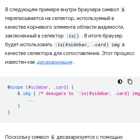
В следующем примере внутри браузера символ
&
переписывается на селектор, используемый в
качестве корневого элемента области видимости,
заключенный в селектор
:is()
. В итоге браузер
будет использовать
:is(#sidebar, .card) img
в
качестве селектора для сопоставления. Этот процесс
известен как
десахаризация
.
@
scope
(
#
sidebar
,
.
card
)
{
    & 
img
{
/* desugars to `:is(#sidebar, .card) im
...
}
}
Поскольку символ
&
десахаризуется с помощью