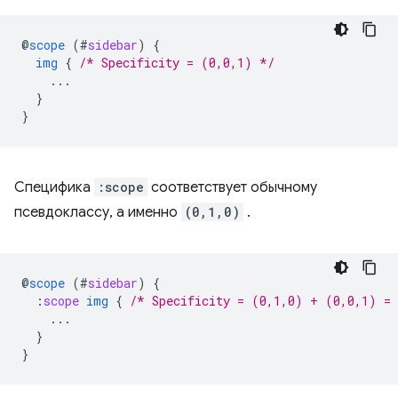
@
scope
(
#
sidebar
)
{
img
{
/* Specificity = (0,0,1) */
...
}
}
Специфика
:scope
соответствует обычному
псевдоклассу, а именно
(0,1,0)
.
@
scope
(
#
sidebar
)
{
:
scope
img
{
/* Specificity = (0,1,0) + (0,0,1) =
...
}
}