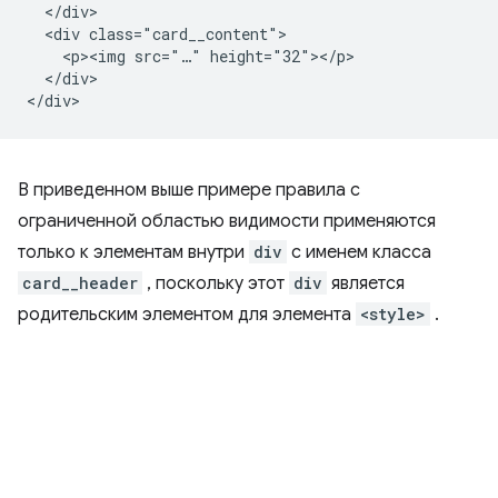
  </div>

  <div class="card__content">

    <p><img src="…" height="32"></p>

  </div>

В приведенном выше примере правила с
ограниченной областью видимости применяются
только к элементам внутри
div
с именем класса
card__header
, поскольку этот
div
является
родительским элементом для элемента
<style>
.