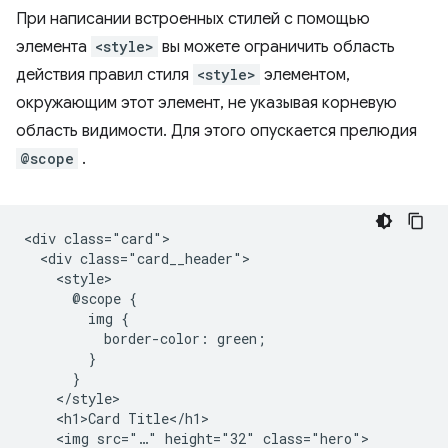
При написании встроенных стилей с помощью
элемента
<style>
вы можете ограничить область
действия правил стиля
<style>
элементом,
окружающим этот элемент, не указывая корневую
область видимости. Для этого опускается прелюдия
@scope
.
<div class="card">

  <div class="card__header">

    <style>

      @scope {

        img {

          border-color: green;

        }

      }

    </style>

    <h1>Card Title</h1>

    <img src="…" height="32" class="hero">
