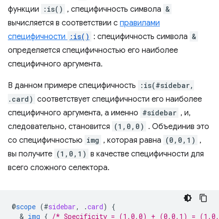
функции
:is()
, специфичность символа
&
вычисляется в соответствии с
правилами
специфичности
:is()
: специфичность символа
&
определяется специфичностью его наиболее
специфичного аргумента.
В данном примере специфичность
:is(#sidebar,
.card)
соответствует специфичности его наиболее
специфичного аргумента, а именно
#sidebar
, и,
следовательно, становится
(1,0,0)
. Объединив это
со специфичностью
img
, которая равна
(0,0,1)
,
вы получите
(1,0,1)
в качестве специфичности для
всего сложного селектора.
@
scope
(
#
sidebar
,
.
card
)
{
  & 
img
{
/* Specificity = (1,0,0) + (0,0,1) = (1,0