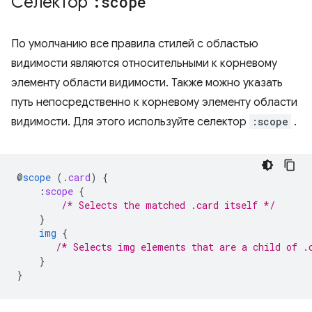
Селектор
:scope
По умолчанию все правила стилей с областью
видимости являются относительными к корневому
элементу области видимости. Также можно указать
путь непосредственно к корневому элементу области
видимости. Для этого используйте селектор
:scope
.
@
scope
(
.
card
)
{
:
scope
{
/* Selects the matched .card itself */
}
img
{
/* Selects img elements that are a child of .
}
}