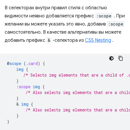
В селекторах внутри правил стиля с областью
видимости неявно добавляется префикс
:scope
. При
желании вы можете указать это явно, добавив
:scope
самостоятельно. В качестве альтернативы вы можете
добавить префикс
&
-селектора из
CSS Nesting
.
@
scope
(
.
card
)
{
img
{
/* Selects img elements that are a child of .
}
:
scope
img
{
/* Also selects img elements that are a chil
}
    & 
img
{
/* Also selects img elements that are a chil
}
}