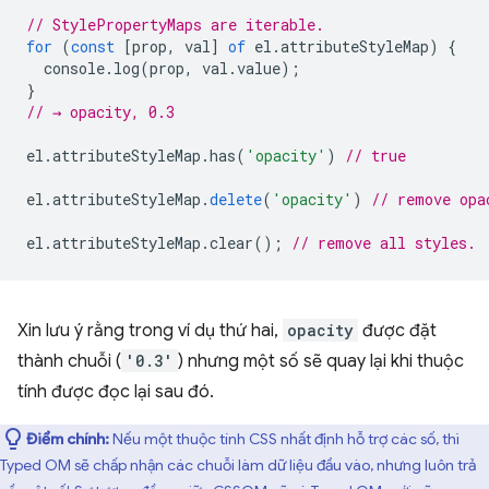
// StylePropertyMaps are iterable.
for
(
const
[
prop
,
val
]
of
el
.
attributeStyleMap
)
{
console
.
log
(
prop
,
val
.
value
);
}
// → opacity, 0.3
el
.
attributeStyleMap
.
has
(
'opacity'
)
// true
el
.
attributeStyleMap
.
delete
(
'opacity'
)
// remove opa
el
.
attributeStyleMap
.
clear
();
// remove all styles.
Xin lưu ý rằng trong ví dụ thứ hai,
opacity
được đặt
thành chuỗi (
'0.3'
) nhưng một số sẽ quay lại khi thuộc
tính được đọc lại sau đó.
Điểm chính:
Nếu một thuộc tính CSS nhất định hỗ trợ các số, thì
Typed OM sẽ chấp nhận các chuỗi làm dữ liệu đầu vào, nhưng luôn trả