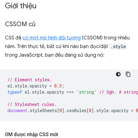
Giới thiệu
CSSOM cũ
CSS đã
có một mô hình đối tượng
(CSSOM) trong nhiều
năm. Trên thực tế, bất cứ khi nào bạn đọc/đặt
.style
trong JavaScript, bạn đều đang sử dụng nó:
// Element styles.
el
.
style
.
opacity
=
0.3
;
typeof
el
.
style
.
opacity
===
'string'
// Ugh. A strin
// Stylesheet rules.
document
.
styleSheets
[
0
].
cssRules
[
0
].
style
.
opacity
=
OM được nhập CSS mới