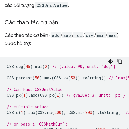
các đối tượng
CSSUnitValue
.
Các thao tác cơ bản
Các thao tác cơ bản (
add
/
sub
/
mul
/
div
/
min
/
max
)
được hỗ trợ:
CSS
.
deg
(
45
).
mul
(
2
)
// {value: 90, unit: "deg"}
CSS
.
percent
(
50
).
max
(
CSS
.
vw
(
50
)).
toString
()
// "max(
// Can Pass CSSUnitValue:
CSS
.
px
(
1
).
add
(
CSS
.
px
(
2
))
// {value: 3, unit: "px"}
// multiple values:
CSS
.
s
(
1
).
sub
(
CSS
.
ms
(
200
),
CSS
.
ms
(
300
)).
toString
()
/
// or pass a `CSSMathSum`: