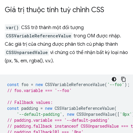
Giá trị thuộc tính tuỳ chỉnh CSS
var()
CSS trở thành một đối tượng
CSSVariableReferenceValue
trong OM được nhập.
Các giá trị của chúng được phân tích cú pháp thành
CSSUnparsedValue
vì chúng có thể nhận bất kỳ loại nào
(px, %, em, rgba(), v.v.).
const
foo
=
new
CSSVariableReferenceValue
(
'--foo'
);
// foo.variable === '--foo'
// Fallback values:
const
padding
=
new
CSSVariableReferenceValue
(
'--default-padding'
,
new
CSSUnparsedValue
([
'8px'
// padding.variable === '--default-padding'
// padding.fallback instanceof CSSUnparsedValue === t
// padding.fallback[0] === '8px'