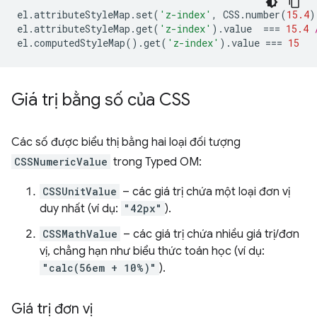
el
.
attributeStyleMap
.
set
(
'z-index'
,
CSS
.
number
(
15.4
)
el
.
attributeStyleMap
.
get
(
'z-index'
).
value
===
15.4
el
.
computedStyleMap
().
get
(
'z-index'
).
value
===
15
Giá trị bằng số của CSS
Các số được biểu thị bằng hai loại đối tượng
CSSNumericValue
trong Typed OM:
CSSUnitValue
– các giá trị chứa một loại đơn vị
duy nhất (ví dụ:
"42px"
).
CSSMathValue
– các giá trị chứa nhiều giá trị/đơn
vị, chẳng hạn như biểu thức toán học (ví dụ:
"calc(56em + 10%)"
).
Giá trị đơn vị