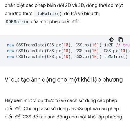
phân biệt các phép biến đổi 2D và 3D, đồng thời có một
phương thức
.toMatrix()
để trả về biểu thị
DOMMatrix
của một phép biến đổi:
new
CSSTranslate
(
CSS
.
px
(
10
),
CSS
.
px
(
10
)).
is2D
// tru
new
CSSTranslate
(
CSS
.
px
(
10
),
CSS
.
px
(
10
),
CSS
.
px
(
10
)
new
CSSTranslate
(
CSS
.
px
(
10
),
CSS
.
px
(
10
)).
toMatrix
()
Ví dụ: tạo ảnh động cho một khối lập phương
Hãy xem một ví dụ thực tế về cách sử dụng các phép
biến đổi. Chúng ta sẽ sử dụng JavaScript và các phép
biến đổi CSS để tạo ảnh động cho một khối lập phương.