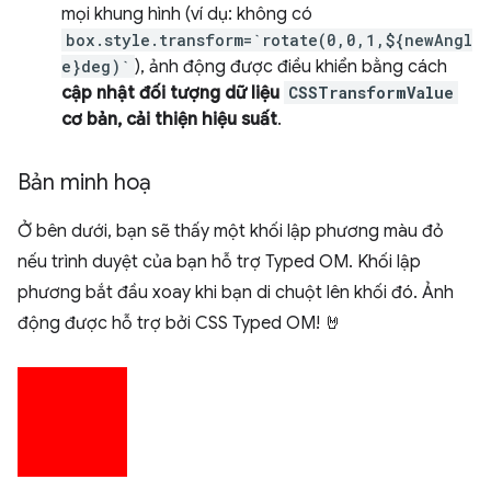
mọi khung hình (ví dụ: không có
box.style.transform=`rotate(0,0,1,${newAngl
e}deg)`
), ảnh động được điều khiển bằng cách
cập nhật đối tượng dữ liệu
CSSTransformValue
cơ bản, cải thiện hiệu suất
.
Bản minh hoạ
Ở bên dưới, bạn sẽ thấy một khối lập phương màu đỏ
nếu trình duyệt của bạn hỗ trợ Typed OM. Khối lập
phương bắt đầu xoay khi bạn di chuột lên khối đó. Ảnh
động được hỗ trợ bởi CSS Typed OM! 🤘