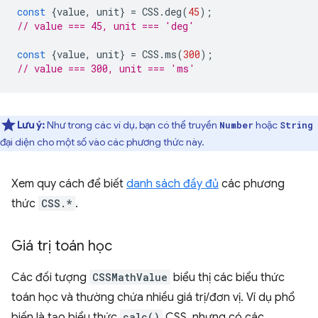
const
{
value
,
unit
}
=
CSS
.
deg
(
45
);
// value === 45, unit === 'deg'
const
{
value
,
unit
}
=
CSS
.
ms
(
300
);
// value === 300, unit === 'ms'
Lưu ý:
Như trong các ví dụ, bạn có thể truyền
hoặc
Number
String
đại diện cho một số vào các phương thức này.
Xem quy cách để biết
danh sách đầy đủ
các phương
thức
CSS.*
.
Giá trị toán học
Các đối tượng
CSSMathValue
biểu thị các biểu thức
toán học và thường chứa nhiều giá trị/đơn vị. Ví dụ phổ
biến là tạo biểu thức
calc()
CSS, nhưng có các