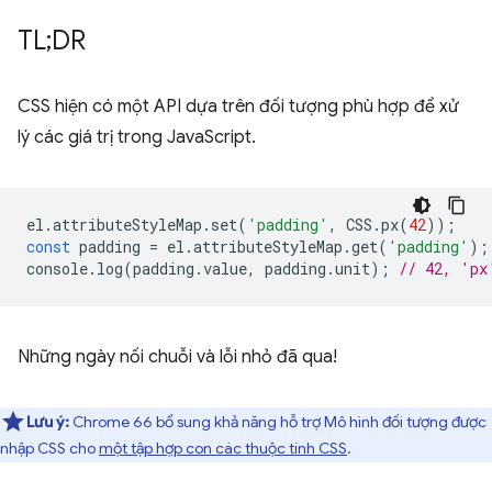
TL;DR
CSS hiện có một API dựa trên đối tượng phù hợp để xử
lý các giá trị trong JavaScript.
el
.
attributeStyleMap
.
set
(
'padding'
,
CSS
.
px
(
42
));
const
padding
=
el
.
attributeStyleMap
.
get
(
'padding'
);
console
.
log
(
padding
.
value
,
padding
.
unit
);
// 42, 'px
Những ngày nối chuỗi và lỗi nhỏ đã qua!
Lưu ý:
Chrome 66 bổ sung khả năng hỗ trợ Mô hình đối tượng được
nhập CSS cho
một tập hợp con các thuộc tính CSS
.