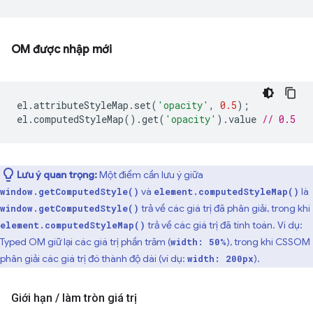
OM được nhập mới
el
.
attributeStyleMap
.
set
(
'opacity'
,
0.5
);
el
.
computedStyleMap
().
get
(
'opacity'
).
value
// 0.5
Lưu ý quan trọng:
Một điểm cần lưu ý giữa
và
là
window.getComputedStyle()
element.computedStyleMap()
trả về các giá trị đã phân giải, trong khi
window.getComputedStyle()
trả về các giá trị đã tính toán. Ví dụ:
element.computedStyleMap()
Typed OM giữ lại các giá trị phần trăm (
), trong khi CSSOM
width: 50%
phân giải các giá trị đó thành độ dài (ví dụ:
).
width: 200px
Giới hạn
/
làm tròn giá trị