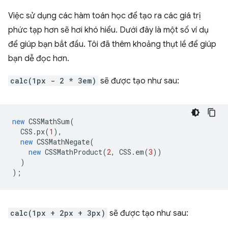
Việc sử dụng các hàm toán học để tạo ra các giá trị
phức tạp hơn sẽ hơi khó hiểu. Dưới đây là một số ví dụ
để giúp bạn bắt đầu. Tôi đã thêm khoảng thụt lề để giúp
bạn dễ đọc hơn.
calc(1px - 2 * 3em)
sẽ được tạo như sau:
new
CSSMathSum
(
CSS
.
px
(
1
),
new
CSSMathNegate
(
new
CSSMathProduct
(
2
,
CSS
.
em
(
3
))
)
);
calc(1px + 2px + 3px)
sẽ được tạo như sau: