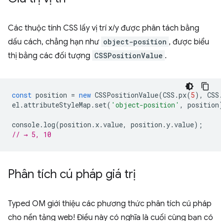
Các thuộc tính CSS lấy vị trí x/y được phân tách bằng
dấu cách, chẳng hạn như
object-position
, được biểu
thị bằng các đối tượng
CSSPositionValue
.
const
position
=
new
CSSPositionValue
(
CSS
.
px
(
5
),
CSS
el
.
attributeStyleMap
.
set
(
'object-position'
,
position
console
.
log
(
position
.
x
.
value
,
position
.
y
.
value
);
// → 5, 10
Phân tích cú pháp giá trị
Typed OM giới thiệu các phương thức phân tích cú pháp
cho nền tảng web! Điều này có nghĩa là cuối cùng bạn có