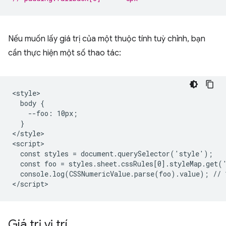
Nếu muốn lấy giá trị của một thuộc tính tuỳ chỉnh, bạn
cần thực hiện một số thao tác:
<style>

  body {

    --foo: 10px;

  }

</style>

<script>

  const styles = document.querySelector('style');

  const foo = styles.sheet.cssRules[0].styleMap.get('
  console.log(CSSNumericValue.parse(foo).value); // 1
Giá trị vị trí