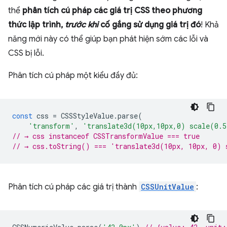
thể
phân tích cú pháp các giá trị CSS theo phương
thức lập trình,
trước khi
cố gắng sử dụng giá trị đó
! Khả
năng mới này có thể giúp bạn phát hiện sớm các lỗi và
CSS bị lỗi.
Phân tích cú pháp một kiểu đầy đủ:
const
css
=
CSSStyleValue
.
parse
(
'transform'
,
'translate3d(10px,10px,0) scale(0.
// → css instanceof CSSTransformValue === true
// → css.toString() === 'translate3d(10px, 10px, 0) 
Phân tích cú pháp các giá trị thành
CSSUnitValue
: