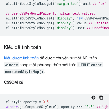
el
.
attributeStyleMap
.
get
(
'margin-top'
).
unit
// 'px'
// Use CSSKeyWorldValue for plain text values:
el
.
attributeStyleMap
.
set
(
'display'
,
new
CSSKeywordVa
el
.
attributeStyleMap
.
get
(
'display'
).
value
// 'initia
el
.
attributeStyleMap
.
get
(
'display'
).
unit
// undefine
Kiểu đã tính toán
Kiểu được tính toán
đã được chuyển từ một API trên
window
sang một phương thức mới trên
HTMLElement
,
computedStyleMap()
:
CSSOM cũ
el
.
style
.
opacity
=
0.5
;
window
.
getComputedStyle
(
el
).
opacity
===
"0.5"
// Ugh