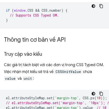
if
(
window
.
CSS
 && 
CSS
.
number
)
{
// Supports CSS Typed OM.
}
Thông tin cơ bản về API
Truy cập vào kiểu
Các giá trị tách biệt với các đơn vị trong CSS Typed OM.
Việc nhận một kiểu sẽ trả về
CSSUnitValue
chứa
value
và
unit
:
el
.
attributeStyleMap
.
set
(
'margin-top'
,
CSS
.
px
(
10
));
// el.attributeStyleMap.set('margin-top', '10px'); /
el
.
attributeStyleMap
.
get
(
'margin-top'
).
value
// 10