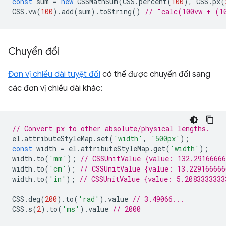
const
sum
=
new
CSSMathSum
(
CSS
.
percent
(
100
),
CSS
.
px
(
CSS
.
vw
(
100
).
add
(
sum
).
toString
()
// "calc(100vw + (1
Chuyển đổi
Đơn vị chiều dài tuyệt đối
có thể được chuyển đổi sang
các đơn vị chiều dài khác:
// Convert px to other absolute/physical lengths.
el
.
attributeStyleMap
.
set
(
'width'
,
'500px'
);
const
width
=
el
.
attributeStyleMap
.
get
(
'width'
);
width
.
to
(
'mm'
);
// CSSUnitValue {value: 132.2916666
width
.
to
(
'cm'
);
// CSSUnitValue {value: 13.22916666
width
.
to
(
'in'
);
// CSSUnitValue {value: 5.2083333333
CSS
.
deg
(
200
).
to
(
'rad'
).
value
// 3.49066...
CSS
.
s
(
2
).
to
(
'ms'
).
value
// 2000