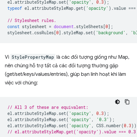
el
.
attributeStyleMap
.
set
(
'opacity'
,
0.3
);
typeof
el
.
attributeStyleMap
.
get
(
'opacity'
).
value
===
// Stylesheet rules.
const
stylesheet
=
document
.
styleSheets
[
0
];
stylesheet
.
cssRules
[
0
].
styleMap
.
set
(
'background'
,
'b
Vì
StylePropertyMap
là các đối tượng giống như Map,
nên chúng hỗ trợ tất cả các đối tượng thường gặp
(get/set/keys/values/entries), giúp bạn linh hoạt khi làm
việc với chúng:
// All 3 of these are equivalent:
el
.
attributeStyleMap
.
set
(
'opacity'
,
0.3
);
el
.
attributeStyleMap
.
set
(
'opacity'
,
'0.3'
);
el
.
attributeStyleMap
.
set
(
'opacity'
,
CSS
.
number
(
0.3
))
// el.attributeStyleMap.get('opacity').value === 0.3