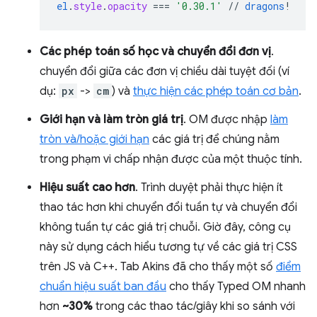
el
.
style
.
opacity
===
'0.30.1'
//
dragons
!
Các phép toán số học và chuyển đổi đơn vị
.
chuyển đổi giữa các đơn vị chiều dài tuyệt đối (ví
dụ:
px
->
cm
) và
thực hiện các phép toán cơ bản
.
Giới hạn và làm tròn giá trị
. OM được nhập
làm
tròn và/hoặc giới hạn
các giá trị để chúng nằm
trong phạm vi chấp nhận được của một thuộc tính.
Hiệu suất cao hơn
. Trình duyệt phải thực hiện ít
thao tác hơn khi chuyển đổi tuần tự và chuyển đổi
không tuần tự các giá trị chuỗi. Giờ đây, công cụ
này sử dụng cách hiểu tương tự về các giá trị CSS
trên JS và C++. Tab Akins đã cho thấy một số
điểm
chuẩn hiệu suất ban đầu
cho thấy Typed OM nhanh
hơn
~30%
trong các thao tác/giây khi so sánh với