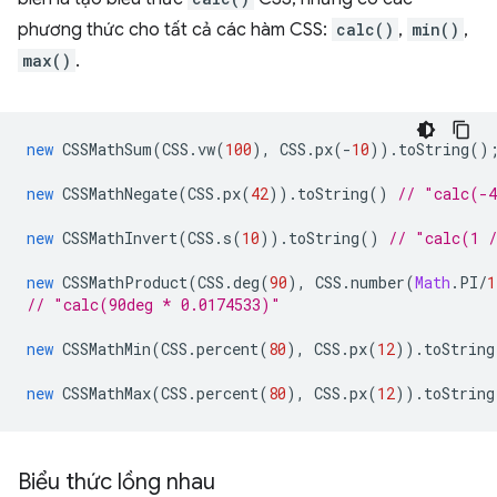
phương thức cho tất cả các hàm CSS:
calc()
,
min()
,
max()
.
new
CSSMathSum
(
CSS
.
vw
(
100
),
CSS
.
px
(
-
10
)).
toString
()
new
CSSMathNegate
(
CSS
.
px
(
42
)).
toString
()
// "calc(-
new
CSSMathInvert
(
CSS
.
s
(
10
)).
toString
()
// "calc(1 
new
CSSMathProduct
(
CSS
.
deg
(
90
),
CSS
.
number
(
Math
.
PI
/
1
// "calc(90deg * 0.0174533)"
new
CSSMathMin
(
CSS
.
percent
(
80
),
CSS
.
px
(
12
)).
toString
new
CSSMathMax
(
CSS
.
percent
(
80
),
CSS
.
px
(
12
)).
toString
Biểu thức lồng nhau