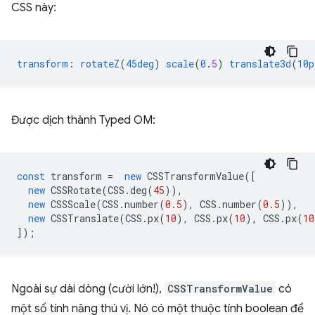
CSS này:
transform
:
rotateZ
(
45deg
)
scale
(
0
.
5
)
translate3d
(
10p
Được dịch thành Typed OM:
const
transform
=
new
CSSTransformValue
([
new
CSSRotate
(
CSS
.
deg
(
45
)),
new
CSSScale
(
CSS
.
number
(
0.5
),
CSS
.
number
(
0.5
)),
new
CSSTranslate
(
CSS
.
px
(
10
),
CSS
.
px
(
10
),
CSS
.
px
(
10
]);
Ngoài sự dài dòng (cười lớn!),
CSSTransformValue
có
một số tính năng thú vị. Nó có một thuộc tính boolean để