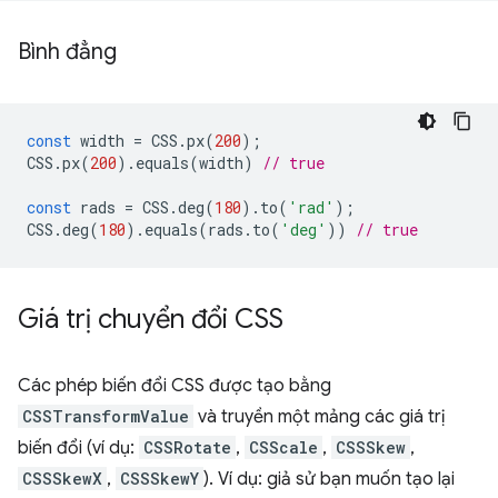
Bình đẳng
const
width
=
CSS
.
px
(
200
);
CSS
.
px
(
200
).
equals
(
width
)
// true
const
rads
=
CSS
.
deg
(
180
).
to
(
'rad'
);
CSS
.
deg
(
180
).
equals
(
rads
.
to
(
'deg'
))
// true
Giá trị chuyển đổi CSS
Các phép biến đổi CSS được tạo bằng
CSSTransformValue
và truyền một mảng các giá trị
biến đổi (ví dụ:
CSSRotate
,
CSScale
,
CSSSkew
,
CSSSkewX
,
CSSSkewY
). Ví dụ: giả sử bạn muốn tạo lại