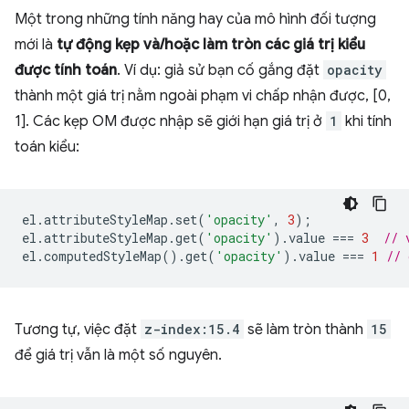
Một trong những tính năng hay của mô hình đối tượng
mới là
tự động kẹp và/hoặc làm tròn các giá trị kiểu
được tính toán
. Ví dụ: giả sử bạn cố gắng đặt
opacity
thành một giá trị nằm ngoài phạm vi chấp nhận được, [0,
1]. Các kẹp OM được nhập sẽ giới hạn giá trị ở
1
khi tính
toán kiểu:
el
.
attributeStyleMap
.
set
(
'opacity'
,
3
);
el
.
attributeStyleMap
.
get
(
'opacity'
).
value
===
3
// 
el
.
computedStyleMap
().
get
(
'opacity'
).
value
===
1
// 
Tương tự, việc đặt
z-index:15.4
sẽ làm tròn thành
15
để giá trị vẫn là một số nguyên.