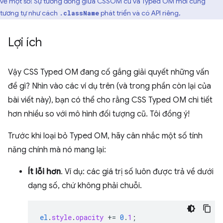
về một số! Sự tương đồng giữa CSSOM cũ và Typed OM mới cũng
tương tự như cách
phát triển và có API riêng,
.className
Lợi ích
Vậy CSS Typed OM đang cố gắng giải quyết những vấn
đề gì? Nhìn vào các ví dụ trên (và trong phần còn lại của
bài viết này), bạn có thể cho rằng CSS Typed OM chi tiết
hơn nhiều so với mô hình đối tượng cũ. Tôi đồng ý!
Trước khi loại bỏ Typed OM, hãy cân nhắc một số tính
năng chính mà nó mang lại:
Ít lỗi hơn
. Ví dụ: các giá trị số luôn được trả về dưới
dạng số, chứ không phải chuỗi.
el
.
style
.
opacity
+=
0
.
1
;