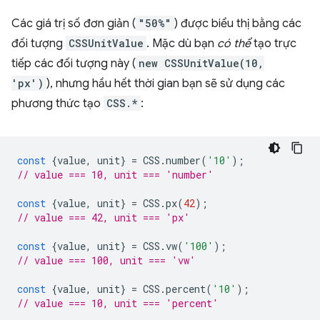
Các giá trị số đơn giản (
"50%"
) được biểu thị bằng các
đối tượng
CSSUnitValue
. Mặc dù bạn
có thể
tạo trực
tiếp các đối tượng này (
new CSSUnitValue(10,
'px')
), nhưng hầu hết thời gian bạn sẽ sử dụng các
phương thức tạo
CSS.*
:
const
{
value
,
unit
}
=
CSS
.
number
(
'10'
);
// value === 10, unit === 'number'
const
{
value
,
unit
}
=
CSS
.
px
(
42
);
// value === 42, unit === 'px'
const
{
value
,
unit
}
=
CSS
.
vw
(
'100'
);
// value === 100, unit === 'vw'
const
{
value
,
unit
}
=
CSS
.
percent
(
'10'
);
// value === 10, unit === 'percent'