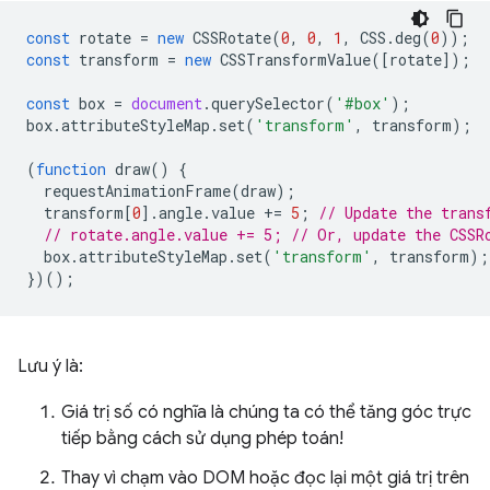
const
rotate
=
new
CSSRotate
(
0
,
0
,
1
,
CSS
.
deg
(
0
));
const
transform
=
new
CSSTransformValue
([
rotate
]);
const
box
=
document
.
querySelector
(
'#box'
);
box
.
attributeStyleMap
.
set
(
'transform'
,
transform
);
(
function
draw
()
{
requestAnimationFrame
(
draw
);
transform
[
0
].
angle
.
value
+=
5
;
// Update the trans
// rotate.angle.value += 5; // Or, update the CSSR
box
.
attributeStyleMap
.
set
(
'transform'
,
transform
);
})();
Lưu ý là:
Giá trị số có nghĩa là chúng ta có thể tăng góc trực
tiếp bằng cách sử dụng phép toán!
Thay vì chạm vào DOM hoặc đọc lại một giá trị trên