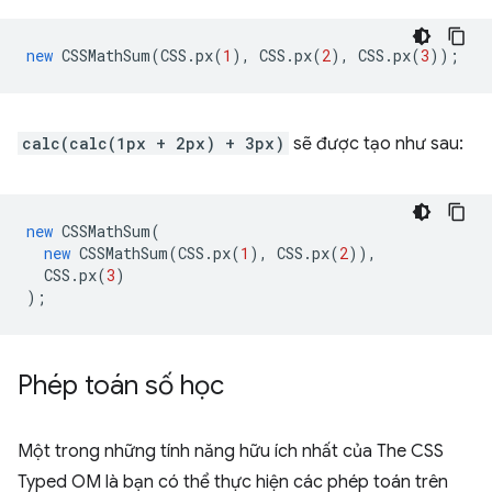
new
CSSMathSum
(
CSS
.
px
(
1
),
CSS
.
px
(
2
),
CSS
.
px
(
3
));
calc(calc(1px + 2px) + 3px)
sẽ được tạo như sau:
new
CSSMathSum
(
new
CSSMathSum
(
CSS
.
px
(
1
),
CSS
.
px
(
2
)),
CSS
.
px
(
3
)
);
Phép toán số học
Một trong những tính năng hữu ích nhất của The CSS
Typed OM là bạn có thể thực hiện các phép toán trên