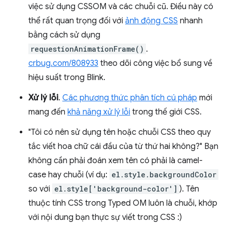
việc sử dụng CSSOM và các chuỗi cũ. Điều này có
thể rất quan trọng đối với
ảnh động CSS
nhanh
bằng cách sử dụng
requestionAnimationFrame()
.
crbug.com/808933
theo dõi công việc bổ sung về
hiệu suất trong Blink.
Xử lý lỗi
.
Các phương thức phân tích cú pháp
mới
mang đến
khả năng xử lý lỗi
trong thế giới CSS.
"Tôi có nên sử dụng tên hoặc chuỗi CSS theo quy
tắc viết hoa chữ cái đầu của từ thứ hai không?" Bạn
không cần phải đoán xem tên có phải là camel-
case hay chuỗi (ví dụ:
el.style.backgroundColor
so với
el.style['background-color']
). Tên
thuộc tính CSS trong Typed OM luôn là chuỗi, khớp
với nội dung bạn thực sự viết trong CSS :)