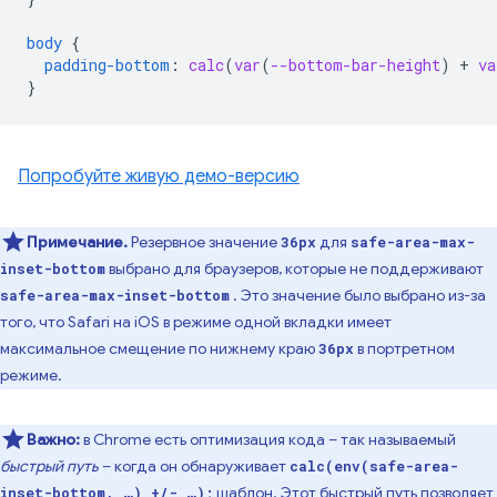
body
{
padding-bottom
:
calc
(
var
(
--bottom-bar-height
)
+
va
}
Попробуйте живую демо-версию
Примечание.
Резервное значение
для
36px
safe-area-max-
выбрано для браузеров, которые не поддерживают
inset-bottom
. Это значение было выбрано из-за
safe-area-max-inset-bottom
того, что Safari на iOS в режиме одной вкладки имеет
максимальное смещение по нижнему краю
в портретном
36px
режиме.
Важно:
в Chrome есть оптимизация кода – так называемый
быстрый путь
– когда он обнаруживает
calc(env(safe-area-
шаблон. Этот быстрый путь позволяет
inset-bottom, …) +/- …);