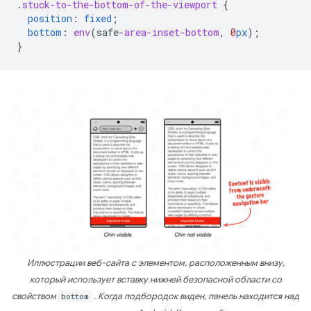
.
stuck-to-the-bottom-of-the-viewport
{
position
:
fixed
;
bottom
:
env
(
safe
-area-inset-bottom
,
0
px
);
}
Иллюстрации веб-сайта с элементом, расположенным внизу,
который использует вставку нижней безопасной области со
свойством
bottom
. Когда подбородок виден, панель находится над