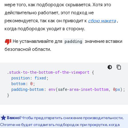
мере того, как подбородок скрывается. Хотя это
действительно работает, этот подход не
рекомендуется, так как он приводит к
сбою макета
,
когда подбородок уходит в сторону.
Не устанавливайте для
padding
значение вставки
безопасной области.
.
stuck-to-the-bottom-of-the-viewport
{
position
:
fixed
;
bottom
:
0
;
padding-bottom
:
env
(
safe
-area-inset-bottom
,
0
px
);
}
Важно!
Чтобы предотвратить снижение производительности,
Chrome не будет отодвигать подбородок при прокрутке, когда