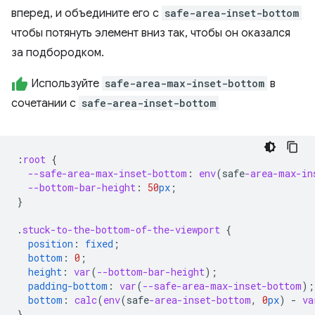
вперед, и объедините его с
safe-area-inset-bottom
чтобы потянуть элемент вниз так, чтобы он оказался
за подбородком.
Используйте
safe-area-max-inset-bottom
в
сочетании с
safe-area-inset-bottom
:
root
{
--safe-area-max-inset-bottom
:
env
(
safe
-area-max-in
--bottom-bar-height
:
50
px
;
}
.
stuck-to-the-bottom-of-the-viewport
{
position
:
fixed
;
bottom
:
0
;
height
:
var
(
--bottom-bar-height
);
padding-bottom
:
var
(
--safe-area-max-inset-bottom
);
bottom
:
calc
(
env
(
safe
-area-inset-bottom
,
0
px
)
-
va
}