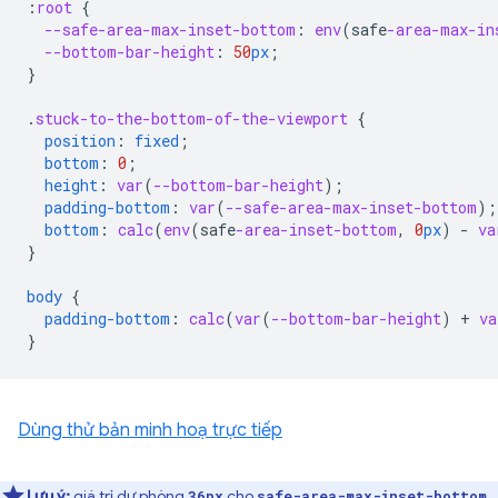
:
root
{
--safe-area-max-inset-bottom
:
env
(
safe
-area-max-in
--bottom-bar-height
:
50
px
;
}
.
stuck-to-the-bottom-of-the-viewport
{
position
:
fixed
;
bottom
:
0
;
height
:
var
(
--bottom-bar-height
);
padding-bottom
:
var
(
--safe-area-max-inset-bottom
);
bottom
:
calc
(
env
(
safe
-area-inset-bottom
,
0
px
)
-
va
}
body
{
padding-bottom
:
calc
(
var
(
--bottom-bar-height
)
+
va
}
Dùng thử bản minh hoạ trực tiếp
Lưu ý:
giá trị dự phòng
cho
36px
safe-area-max-inset-bottom