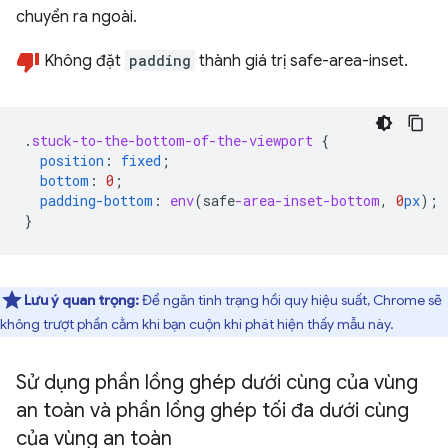
chuyển ra ngoài.
Không đặt
padding
thành giá trị safe-area-inset.
.
stuck-to-the-bottom-of-the-viewport
{
position
:
fixed
;
bottom
:
0
;
padding-bottom
:
env
(
safe
-area-inset-bottom
,
0
px
);
}
Lưu ý quan trọng:
Để ngăn tình trạng hồi quy hiệu suất, Chrome sẽ
không trượt phần cằm khi bạn cuộn khi phát hiện thấy mẫu này.
Sử dụng phần lồng ghép dưới cùng của vùng
an toàn và phần lồng ghép tối đa dưới cùng
của vùng an toàn