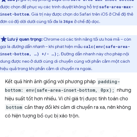
được chọn để phục vụ các trình duyệt không hỗ trợ
safe-area-max-
. Giá trị này được chọn do Safari trên iOS ở Chế độ thẻ
inset-bottom
đơn có độ dời dưới cùng tối đa là
ở chế độ dọc.
36px
Lưu ý quan trọng:
Chrome có các tính năng tối ưu hoá mã – còn
gọi là
đường dẫn nhanh
– khi phát hiện mẫu
calc(env(safe-area-
. Đường dẫn nhanh này cho phép nội
inset-bottom, …) +/- …);
dung được neo ở dưới cùng di chuyển cùng với phần cằm một cách
hiệu quả trong khi phần cằm di chuyển ra ngoài.
Kết quả hình ảnh giống với phương pháp
padding-
bottom: env(safe-area-inset-bottom, 0px);
nhưng
hiệu suất tốt hơn nhiều. Vì chỉ giá trị được tính toán cho
bottom
cần thay đổi khi cằm di chuyển ra xa, nên không
có hiện tượng bố cục bị xáo trộn.