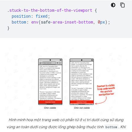
.
stuck-to-the-bottom-of-the-viewport
{
position
:
fixed
;
bottom
:
env
(
safe
-area-inset-bottom
,
0
px
);
}
Hình minh hoạ một trang web có phần tử ở vị trí dưới cùng sử dụng
vùng an toàn dưới cùng được lồng ghép bằng thuộc tính
bottom
. Khi