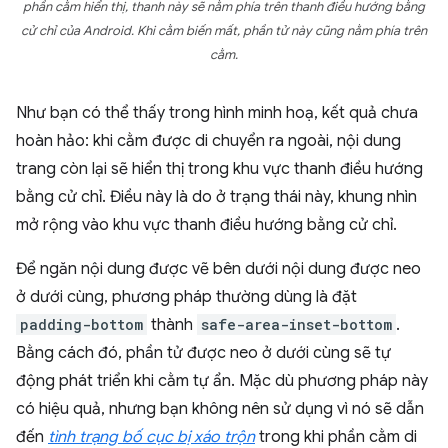
phần cằm hiển thị, thanh này sẽ nằm phía trên thanh điều hướng bằng
cử chỉ của Android. Khi cằm biến mất, phần tử này cũng nằm phía trên
cằm.
Như bạn có thể thấy trong hình minh hoạ, kết quả chưa
hoàn hảo: khi cằm được di chuyển ra ngoài, nội dung
trang còn lại sẽ hiển thị trong khu vực thanh điều hướng
bằng cử chỉ. Điều này là do ở trạng thái này, khung nhìn
mở rộng vào khu vực thanh điều hướng bằng cử chỉ.
Để ngăn nội dung được vẽ bên dưới nội dung được neo
ở dưới cùng, phương pháp thường dùng là đặt
padding-bottom
thành
safe-area-inset-bottom
.
Bằng cách đó, phần tử được neo ở dưới cùng sẽ tự
động phát triển khi cằm tự ẩn. Mặc dù phương pháp này
có hiệu quả, nhưng bạn không nên sử dụng vì nó sẽ dẫn
đến
tình trạng bố cục bị xáo trộn
trong khi phần cằm di