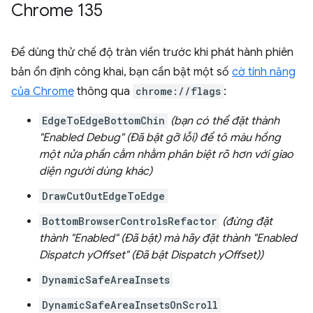
Chrome 135
Để dùng thử chế độ tràn viền trước khi phát hành phiên
bản ổn định công khai, bạn cần bật một số
cờ tính năng
của Chrome
thông qua
chrome://flags
:
EdgeToEdgeBottomChin
(bạn có thể đặt thành
"Enabled Debug" (Đã bật gỡ lỗi) để tô màu hồng
một nửa phần cằm nhằm phân biệt rõ hơn với giao
diện người dùng khác)
DrawCutOutEdgeToEdge
BottomBrowserControlsRefactor
(đừng đặt
thành "Enabled" (Đã bật) mà hãy đặt thành "Enabled
Dispatch yOffset" (Đã bật Dispatch yOffset))
DynamicSafeAreaInsets
DynamicSafeAreaInsetsOnScroll