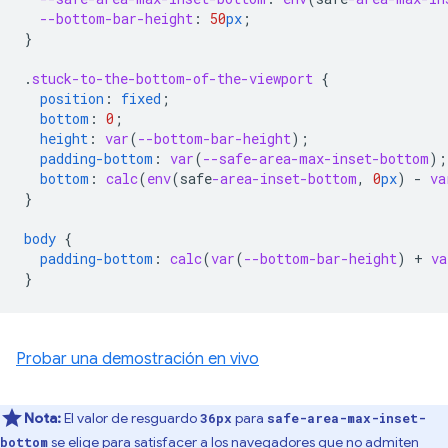
--bottom-bar-height
:
50
px
;
}
.
stuck-to-the-bottom-of-the-viewport
{
position
:
fixed
;
bottom
:
0
;
height
:
var
(
--bottom-bar-height
);
padding-bottom
:
var
(
--safe-area-max-inset-bottom
);
bottom
:
calc
(
env
(
safe
-area-inset-bottom
,
0
px
)
-
va
}
body
{
padding-bottom
:
calc
(
var
(
--bottom-bar-height
)
+
va
}
Probar una demostración en vivo
Nota:
El valor de resguardo
para
36px
safe-area-max-inset-
se elige para satisfacer a los navegadores que no admiten
bottom