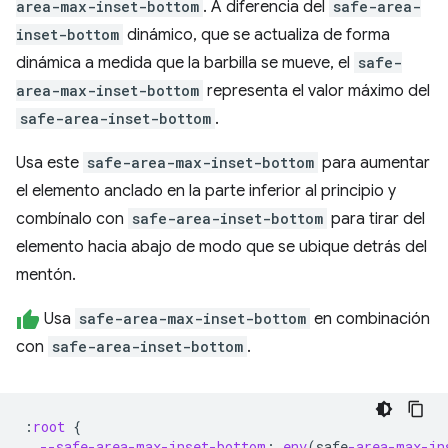
area-max-inset-bottom
. A diferencia del
safe-area-
inset-bottom
dinámico, que se actualiza de forma
dinámica a medida que la barbilla se mueve, el
safe-
area-max-inset-bottom
representa el valor máximo del
safe-area-inset-bottom
.
Usa este
safe-area-max-inset-bottom
para aumentar
el elemento anclado en la parte inferior al principio y
combínalo con
safe-area-inset-bottom
para tirar del
elemento hacia abajo de modo que se ubique detrás del
mentón.
Usa
safe-area-max-inset-bottom
en combinación
con
safe-area-inset-bottom
.
:
root
{
--safe-area-max-inset-bottom
:
env
(
safe
-area-max-in