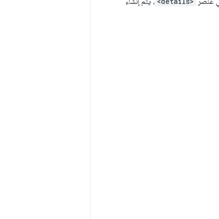
 عنصر
<details>
، يتم إنشاء