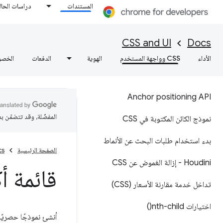
المستندات
دراسات الحال
CSS and UI
Docs
الأداء
CSS وواجهة المستخدم
الهوية
الدفعات
الخصو
Anchor positioning API
المفضّلة، وقد تتضمّن ب
نموذج الكائن المكتوبة في CSS
بدء استخدام طلبات البحث عن الأنماط
الصفحة الرئيسية
cs
Houdini - إزالة الغموض عن CSS
قائمة 
تداخل خدمة مقارنة الأسعار (CSS)
اختيارات
nth-child(
)
أنشئ نموذجًا حصريًا للAccordion يتضمّن عدة