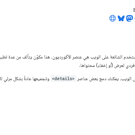
ستخدم الشائعة على الويب هي عنصر الأكورديون. هذا مكوّن يتألف من عدة تطب
فردي لعرض (أو إخفاء) محتواها.
لى الويب، يمكنك دمج بعض عناصر
<details>
وتجميعها عادةً بشكل مرئي للإش