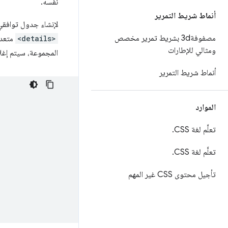
نفسه.
أنماط شريط التمرير
لإنشاء جدول توافق
مصفوفة3d بشريط تمرير مخصص
<details>
متعدد
ومثالي للإطارات
المجموعة، سيتم إغلاق
أنماط شريط التمرير
الموارد
تعلَّم لغة CSS
.
تعلَّم لغة CSS
.
تأجيل محتوى CSS غير المهم