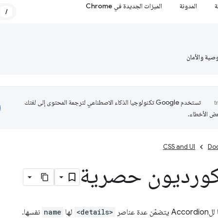
ة
المدونة
الميزات الجديدة في Chrome
/
صية والأمان
تستخدم Google تكنولوجيا الذكاء الاصطناعي لترجمة المحتوى إلى لغتك
عض الأخطاء.
CSS and UI
Do
أكورديون حصرية
 عناصر
<details>
لها
name
نفسها.