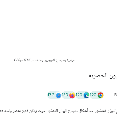
عرض توضيحي: أكورديون باستخدام HTML وCSS
يون الحصرية
17.2
130
120
120
B
لبيان المنسّق
أحد أشكال نموذج البيان المنسّق، حيث يمكن فتح عنصر واحد فقط