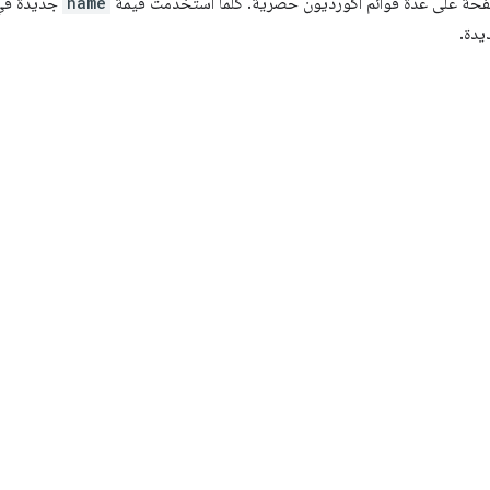
فحة على عدة قوائم أكورديون حصرية. كلما استخدمت قيمة
name
جديدة في
دة.