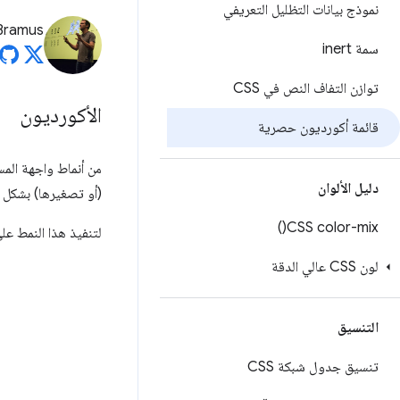
نموذج بيانات التظليل التعريفي
Bramus
سمة inert
توازن التفاف النص في CSS
الأكورديون
قائمة أكورديون حصرية
من أنماط واجهة الم
دليل الألوان
(أو تصغيرها) بشكل 
)
CSS
color-mix(
لتنفيذ هذا النمط ع
لون CSS عالي الدقة
التنسيق
تنسيق جدول شبكة CSS