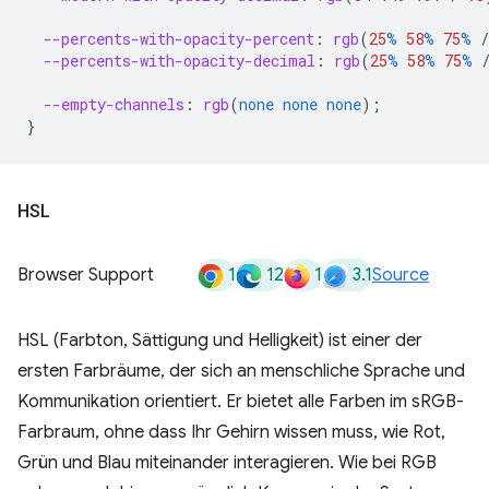
--percents-with-opacity-percent
:
rgb
(
25
%
58
%
75
%
/
--percents-with-opacity-decimal
:
rgb
(
25
%
58
%
75
%
--empty-channels
:
rgb
(
none
none
none
);
}
HSL
1
12
1
3.1
Browser Support
Source
HSL (Farbton, Sättigung und Helligkeit) ist einer der
ersten Farbräume, der sich an menschliche Sprache und
Kommunikation orientiert. Er bietet alle Farben im sRGB-
Farbraum, ohne dass Ihr Gehirn wissen muss, wie Rot,
Grün und Blau miteinander interagieren. Wie bei RGB