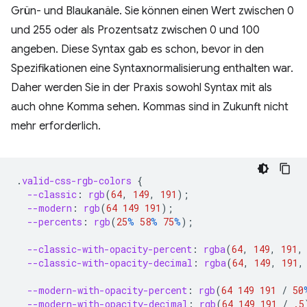
Grün- und Blaukanäle. Sie können einen Wert zwischen 0
und 255 oder als Prozentsatz zwischen 0 und 100
angeben. Diese Syntax gab es schon, bevor in den
Spezifikationen eine Syntaxnormalisierung enthalten war.
Daher werden Sie in der Praxis sowohl Syntax mit als
auch ohne Komma sehen. Kommas sind in Zukunft nicht
mehr erforderlich.
.
valid-css-rgb-colors
{
--classic
:
rgb
(
64
,
149
,
191
);
--modern
:
rgb
(
64
149
191
);
--percents
:
rgb
(
25
%
58
%
75
%
);
--classic-with-opacity-percent
:
rgba
(
64
,
149
,
191
,
--classic-with-opacity-decimal
:
rgba
(
64
,
149
,
191
,
--modern-with-opacity-percent
:
rgb
(
64
149
191
/
50
--modern-with-opacity-decimal
:
rgb
(
64
149
191
/
.5