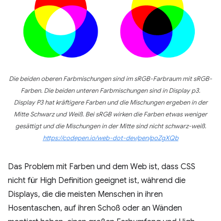
Die beiden oberen Farbmischungen sind im sRGB-Farbraum mit sRGB-
Farben. Die beiden unteren Farbmischungen sind in Display p3.
Display P3 hat kräftigere Farben und die Mischungen ergeben in der
Mitte Schwarz und Weiß. Bei sRGB wirken die Farben etwas weniger
gesättigt und die Mischungen in der Mitte sind nicht schwarz-weiß.
https://codepen.io/web-dot-dev/pen/poZgXQb
Das Problem mit Farben und dem Web ist, dass CSS
nicht für High Definition geeignet ist, während die
Displays, die die meisten Menschen in ihren
Hosentaschen, auf ihren Schoß oder an Wänden