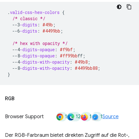
.
valid-css-hex-colors
{
/* classic */
--3
-digits
:
#49b
;
--6
-digits
:
#4499bb
;
/* hex with opacity */
--4
-digits-opaque
:
#f9bf
;
--8
-digits-opaque
:
#ff99bb
ff
;
--4
-digits-with-opacity
:
#49b8
;
--8
-digits-with-opacity
:
#4499bb
88
;
}
RGB
1
12
1
1
Browser Support
Source
Der RGB-Farbraum bietet direkten Zugriff auf die Rot-,