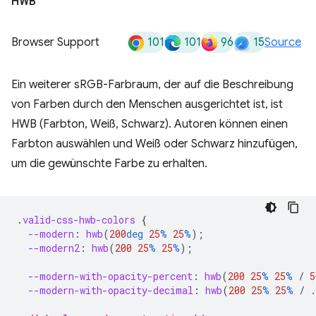
HWB
101
101
96
15
Browser Support
Source
Ein weiterer sRGB-Farbraum, der auf die Beschreibung
von Farben durch den Menschen ausgerichtet ist, ist
HWB (Farbton, Weiß, Schwarz). Autoren können einen
Farbton auswählen und Weiß oder Schwarz hinzufügen,
um die gewünschte Farbe zu erhalten.
.
valid-css-hwb-colors
{
--modern
:
hwb
(
200
deg
25
%
25
%
);
--modern2
:
hwb
(
200
25
%
25
%
);
--modern-with-opacity-percent
:
hwb
(
200
25
%
25
%
/
5
--modern-with-opacity-decimal
:
hwb
(
200
25
%
25
%
/
.