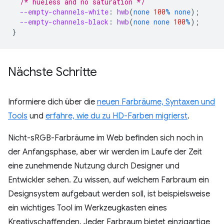
/* hueless and no saturation */
--empty-channels-white
:
hwb
(
none
100
%
none
);
--empty-channels-black
:
hwb
(
none
none
100
%
);
}
Nächste Schritte
Informiere dich über die
neuen Farbräume, Syntaxen und
Tools
und
erfahre, wie du zu HD-Farben migrierst
.
Nicht-sRGB-Farbräume im Web befinden sich noch in
der Anfangsphase, aber wir werden im Laufe der Zeit
eine zunehmende Nutzung durch Designer und
Entwickler sehen. Zu wissen, auf welchem Farbraum ein
Designsystem aufgebaut werden soll, ist beispielsweise
ein wichtiges Tool im Werkzeugkasten eines
Kreativschaffenden. Jeder Farbraum bietet einzigartige