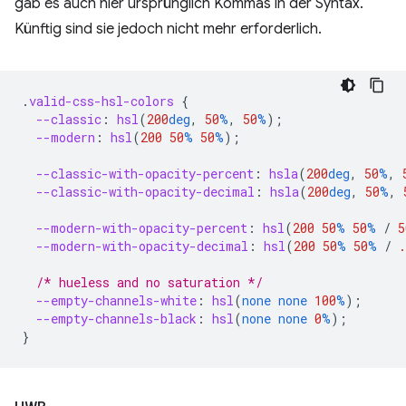
gab es auch hier ursprünglich Kommas in der Syntax.
Künftig sind sie jedoch nicht mehr erforderlich.
.
valid-css-hsl-colors
{
--classic
:
hsl
(
200
deg
,
50
%
,
50
%
);
--modern
:
hsl
(
200
50
%
50
%
);
--classic-with-opacity-percent
:
hsla
(
200
deg
,
50
%
,
--classic-with-opacity-decimal
:
hsla
(
200
deg
,
50
%
,
--modern-with-opacity-percent
:
hsl
(
200
50
%
50
%
/
5
--modern-with-opacity-decimal
:
hsl
(
200
50
%
50
%
/
.
/* hueless and no saturation */
--empty-channels-white
:
hsl
(
none
none
100
%
);
--empty-channels-black
:
hsl
(
none
none
0
%
);
}