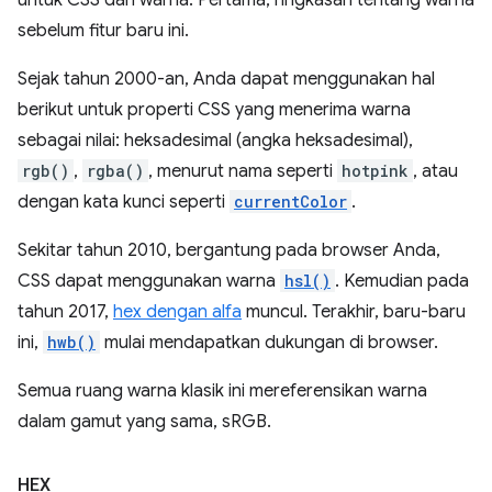
untuk CSS dan warna. Pertama, ringkasan tentang warna
sebelum fitur baru ini.
Sejak tahun 2000-an, Anda dapat menggunakan hal
berikut untuk properti CSS yang menerima warna
sebagai nilai: heksadesimal (angka heksadesimal),
rgb()
,
rgba()
, menurut nama seperti
hotpink
, atau
dengan kata kunci seperti
currentColor
.
Sekitar tahun 2010, bergantung pada browser Anda,
CSS dapat menggunakan warna
hsl()
. Kemudian pada
tahun 2017,
hex dengan alfa
muncul. Terakhir, baru-baru
ini,
hwb()
mulai mendapatkan dukungan di browser.
Semua ruang warna klasik ini mereferensikan warna
dalam gamut yang sama, sRGB.
HEX