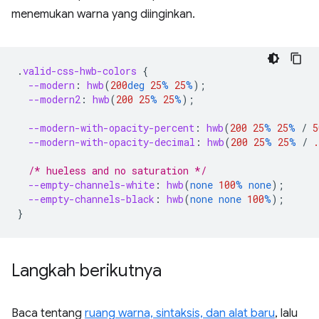
menemukan warna yang diinginkan.
.
valid-css-hwb-colors
{
--modern
:
hwb
(
200
deg
25
%
25
%
);
--modern2
:
hwb
(
200
25
%
25
%
);
--modern-with-opacity-percent
:
hwb
(
200
25
%
25
%
/
5
--modern-with-opacity-decimal
:
hwb
(
200
25
%
25
%
/
.
/* hueless and no saturation */
--empty-channels-white
:
hwb
(
none
100
%
none
);
--empty-channels-black
:
hwb
(
none
none
100
%
);
}
Langkah berikutnya
Baca tentang
ruang warna, sintaksis, dan alat baru
, lalu