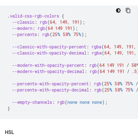
.
valid-css-rgb-colors
{
--classic
:
rgb
(
64
,
149
,
191
);
--modern
:
rgb
(
64
149
191
);
--percents
:
rgb
(
25
%
58
%
75
%
);
--classic-with-opacity-percent
:
rgba
(
64
,
149
,
191
,
--classic-with-opacity-decimal
:
rgba
(
64
,
149
,
191
,
--modern-with-opacity-percent
:
rgb
(
64
149
191
/
50
--modern-with-opacity-decimal
:
rgb
(
64
149
191
/
.5
--percents-with-opacity-percent
:
rgb
(
25
%
58
%
75
%
/
--percents-with-opacity-decimal
:
rgb
(
25
%
58
%
75
%
--empty-channels
:
rgb
(
none
none
none
);
}
HSL