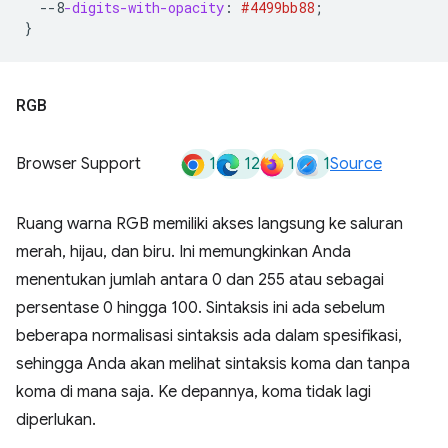
--8
-digits-with-opacity
:
#4499bb
88
;
}
RGB
1
12
1
1
Browser Support
Source
Ruang warna RGB memiliki akses langsung ke saluran
merah, hijau, dan biru. Ini memungkinkan Anda
menentukan jumlah antara 0 dan 255 atau sebagai
persentase 0 hingga 100. Sintaksis ini ada sebelum
beberapa normalisasi sintaksis ada dalam spesifikasi,
sehingga Anda akan melihat sintaksis koma dan tanpa
koma di mana saja. Ke depannya, koma tidak lagi
diperlukan.