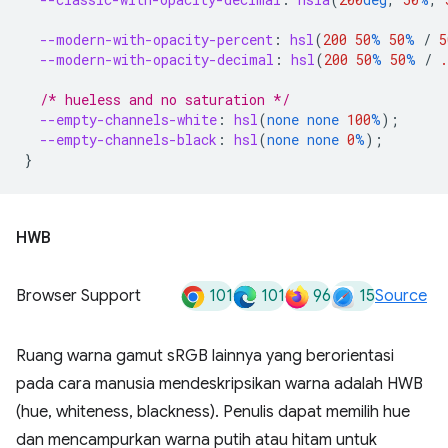
--modern-with-opacity-percent
:
hsl
(
200
50
%
50
%
/
5
--modern-with-opacity-decimal
:
hsl
(
200
50
%
50
%
/
.
/* hueless and no saturation */
--empty-channels-white
:
hsl
(
none
none
100
%
);
--empty-channels-black
:
hsl
(
none
none
0
%
);
}
HWB
101
101
96
15
Browser Support
Source
Ruang warna gamut sRGB lainnya yang berorientasi
pada cara manusia mendeskripsikan warna adalah HWB
(hue, whiteness, blackness). Penulis dapat memilih hue
dan mencampurkan warna putih atau hitam untuk