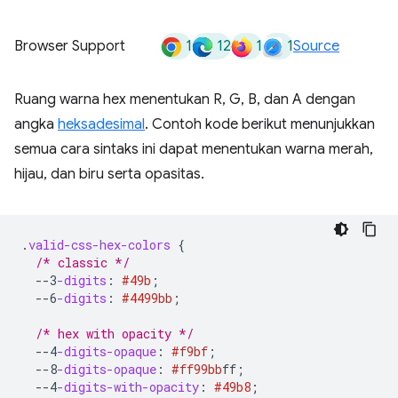
1
12
1
1
Browser Support
Source
Ruang warna hex menentukan R, G, B, dan A dengan
angka
heksadesimal
. Contoh kode berikut menunjukkan
semua cara sintaks ini dapat menentukan warna merah,
hijau, dan biru serta opasitas.
.
valid-css-hex-colors
{
/* classic */
--3
-digits
:
#49b
;
--6
-digits
:
#4499bb
;
/* hex with opacity */
--4
-digits-opaque
:
#f9bf
;
--8
-digits-opaque
:
#ff99bb
ff
;
--4
-digits-with-opacity
:
#49b8
;