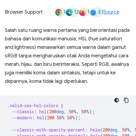
1
12
1
3.1
Browser Support
Source
Salah satu ruang warna pertama yang berorientasi pada
bahasa dan komunikasi manusia, HSL (hue saturation
and lightness) menawarkan semua warna dalam gamut
sRGB tanpa mengharuskan otak Anda mengetahui cara
merah, hijau, dan biru berinteraksi. Seperti RGB, awalnya
juga memiliki koma dalam sintaksis, tetapi untuk ke
depannya, koma tidak lagi diperlukan.
.
valid-css-hsl-colors
{
--classic
:
hsl
(
200
deg
,
50
%
,
50
%
);
--modern
:
hsl
(
200
50
%
50
%
);
--classic-with-opacity-percent
:
hsla
(
200
deg
,
50
%
,
--classic-with-opacity-decimal
:
hsla
(
200
deg
,
50
%
,