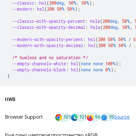
--classic
:
hsl
(
200
deg
,
50
%
,
50
%
);
--modern
:
hsl
(
200
50
%
50
%
);
--classic-with-opacity-percent
:
hsla
(
200
deg
,
50
%
,
--classic-with-opacity-decimal
:
hsla
(
200
deg
,
50
%
,
--modern-with-opacity-percent
:
hsl
(
200
50
%
50
%
/
5
--modern-with-opacity-decimal
:
hsl
(
200
50
%
50
%
/
.
/* hueless and no saturation */
--empty-channels-white
:
hsl
(
none
none
100
%
);
--empty-channels-black
:
hsl
(
none
none
0
%
);
}
HWB
101
101
96
15
Browser Support
Source
Еще одно цветовое пространство sRGB,