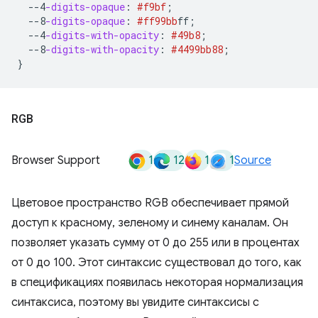
--4
-digits-opaque
:
#f9bf
;
--8
-digits-opaque
:
#ff99bb
ff
;
--4
-digits-with-opacity
:
#49b8
;
--8
-digits-with-opacity
:
#4499bb
88
;
}
RGB
1
12
1
1
Browser Support
Source
Цветовое пространство RGB обеспечивает прямой
доступ к красному, зеленому и синему каналам. Он
позволяет указать сумму от 0 до 255 или в процентах
от 0 до 100. Этот синтаксис существовал до того, как
в спецификациях появилась некоторая нормализация
синтаксиса, поэтому вы увидите синтаксисы с