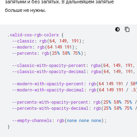
запятыми и без запятых. В дальнейшем запятые
больше не нужны.
.
valid-css-rgb-colors
{
--classic
:
rgb
(
64
,
149
,
191
);
--modern
:
rgb
(
64
149
191
);
--percents
:
rgb
(
25
%
58
%
75
%
);
--classic-with-opacity-percent
:
rgba
(
64
,
149
,
191
,
--classic-with-opacity-decimal
:
rgba
(
64
,
149
,
191
,
--modern-with-opacity-percent
:
rgb
(
64
149
191
/
50
--modern-with-opacity-decimal
:
rgb
(
64
149
191
/
.5
--percents-with-opacity-percent
:
rgb
(
25
%
58
%
75
%
/
--percents-with-opacity-decimal
:
rgb
(
25
%
58
%
75
%
--empty-channels
:
rgb
(
none
none
none
);
}