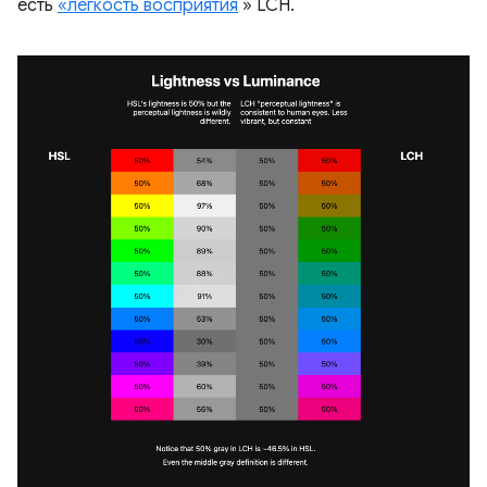
есть
«легкость восприятия
» LCH.