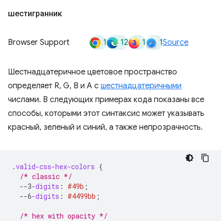
шестигранник
1
12
1
1
Browser Support
Source
Шестнадцатеричное цветовое пространство
определяет R, G, B и A с
шестнадцатеричными
числами. В следующих примерах кода показаны все
способы, которыми этот синтаксис может указывать
красный, зеленый и синий, а также непрозрачность.
.
valid-css-hex-colors
{
/* classic */
--3
-digits
:
#49b
;
--6
-digits
:
#4499bb
;
/* hex with opacity */