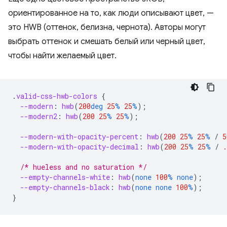
ориентированное на то, как люди описывают цвет, —
это HWB (оттенок, белизна, чернота). Авторы могут
выбрать оттенок и смешать белый или черный цвет,
чтобы найти желаемый цвет.
.
valid-css-hwb-colors
{
--modern
:
hwb
(
200
deg
25
%
25
%
);
--modern2
:
hwb
(
200
25
%
25
%
);
--modern-with-opacity-percent
:
hwb
(
200
25
%
25
%
/
5
--modern-with-opacity-decimal
:
hwb
(
200
25
%
25
%
/
.
/* hueless and no saturation */
--empty-channels-white
:
hwb
(
none
100
%
none
);
--empty-channels-black
:
hwb
(
none
none
100
%
);
}