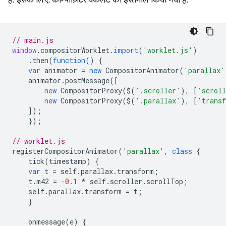
// main.js
window
.
compositorWorklet
.
import
(
'worklet.js'
)
.
then
(
function
()
{
var
animator
=
new
CompositorAnimator
(
'parallax'
animator
.
postMessage
([
new
CompositorProxy
(
$
(
'.scroller'
),
[
'scrol
new
CompositorProxy
(
$
(
'.parallax'
),
[
'trans
]);
});
// worklet.js
registerCompositorAnimator
(
'parallax'
,
class
{
tick
(
timestamp
)
{
var
t
=
self
.
parallax
.
transform
;
t
.
m42
=
-
0.1
*
self
.
scroller
.
scrollTop
;
self
.
parallax
.
transform
=
t
;
}
onmessage
(
e
)
{