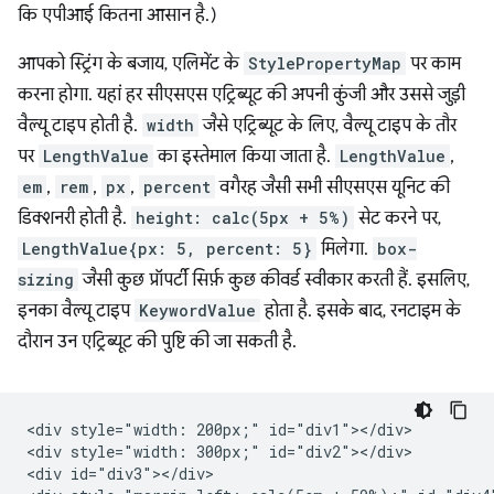
कि एपीआई कितना आसान है.)
आपको स्ट्रिंग के बजाय, एलिमेंट के
StylePropertyMap
पर काम
करना होगा. यहां हर सीएसएस एट्रिब्यूट की अपनी कुंजी और उससे जुड़ी
वैल्यू टाइप होती है.
width
जैसे एट्रिब्यूट के लिए, वैल्यू टाइप के तौर
पर
LengthValue
का इस्तेमाल किया जाता है.
LengthValue
,
em
,
rem
,
px
,
percent
वगैरह जैसी सभी सीएसएस यूनिट की
डिक्शनरी होती है.
height: calc(5px + 5%)
सेट करने पर,
LengthValue{px: 5, percent: 5}
मिलेगा.
box-
sizing
जैसी कुछ प्रॉपर्टी सिर्फ़ कुछ कीवर्ड स्वीकार करती हैं. इसलिए,
इनका वैल्यू टाइप
KeywordValue
होता है. इसके बाद, रनटाइम के
दौरान उन एट्रिब्यूट की पुष्टि की जा सकती है.
<div style="width: 200px;" id="div1"></div>

<div style="width: 300px;" id="div2"></div>

<div id="div3"></div>
