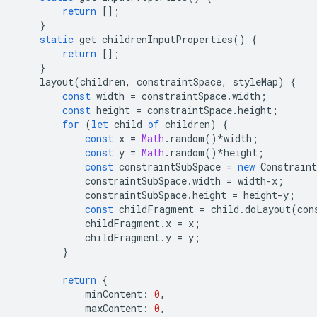
return
[];
}
static
get
childrenInputProperties
()
{
return
[];
}
layout
(
children
,
constraintSpace
,
styleMap
)
{
const
width
=
constraintSpace
.
width
;
const
height
=
constraintSpace
.
height
;
for
(
let
child
of
children
)
{
const
x
=
Math
.
random
()
*
width
;
const
y
=
Math
.
random
()
*
height
;
const
constraintSubSpace
=
new
Constraint
constraintSubSpace
.
width
=
width
-
x
;
constraintSubSpace
.
height
=
height
-
y
;
const
childFragment
=
child
.
doLayout
(
con
childFragment
.
x
=
x
;
childFragment
.
y
=
y
;
}
return
{
minContent
:
0
,
maxContent
:
0
,