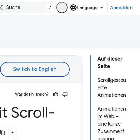
/
Anmelden
Auf dieser
Seite
Scrollgesteu
erte
War das hilfreich?
Animationen
t Scroll-
Animationen
im Web –
eine kurze
Zusammenf
assung