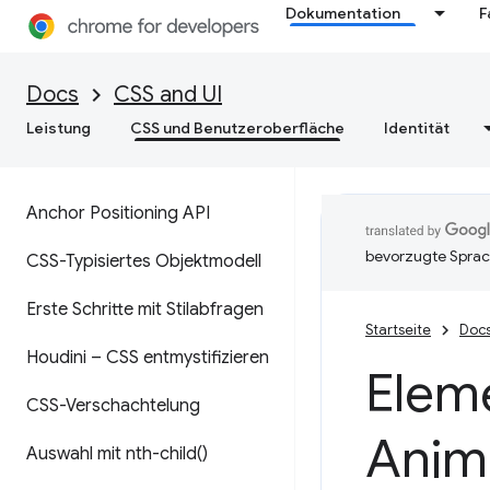
Dokumentation
F
Docs
CSS and UI
Leistung
CSS und Benutzeroberfläche
Identität
Anchor Positioning API
bevorzugte Sprac
CSS-Typisiertes Objektmodell
Erste Schritte mit Stilabfragen
Startseite
Doc
Houdini – CSS entmystifizieren
Eleme
CSS-Verschachtelung
Anim
Auswahl mit
nth-child(
)