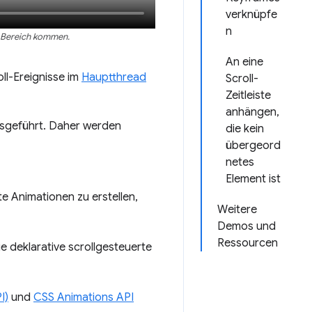
verknüpfe
n
n Bereich kommen.
An eine
oll-Ereignisse im
Hauptthread
Scroll-
Zeitleiste
anhängen,
usgeführt. Daher werden
die kein
übergeord
netes
Element ist
e Animationen zu erstellen,
Weitere
Demos und
Ressourcen
e deklarative scrollgesteuerte
I)
und
CSS Animations API