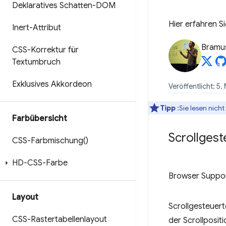
Deklaratives Schatten-DOM
Hier erfahren S
Inert-Attribut
Bramu
CSS-Korrektur für
Textumbruch
Exklusives Akkordeon
Veröffentlicht: 5.
Tipp
:Sie lesen nich
Farbübersicht
Scrollges
CSS-Farbmischung(
)
HD-CSS-Farbe
Browser Suppo
Layout
Scrollgesteuert
CSS-Rastertabellenlayout
der Scrollposit