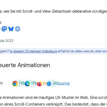
ie, wie Sie mit Scroll- und View-Zeitachsen deklarative scrollg
s
 Mai 2023
t gern?
In diesem 10‑teiligen Videokurs
erfährst du alles, was du über s
teuerte Animationen
115
115
26
rt
Source
e Animationen sind ein häufiges UX-Muster im Web. Eine scroll
ion eines Scroll-Containers verknüpft. Das bedeutet, dass die