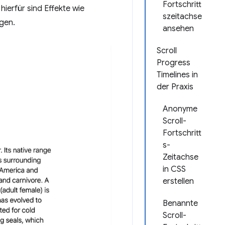
Fortschritt
hierfür sind Effekte wie
szeitachse
egen.
ansehen
Scroll
Progress
Timelines in
der Praxis
Anonyme
Scroll-
Fortschritt
s-
Zeitachse
in CSS
erstellen
Benannte
Scroll-