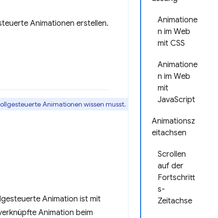
Animatione
esteuerte Animationen erstellen.
n im Web
mit CSS
Animatione
n im Web
mit
JavaScript
crollgesteuerte Animationen wissen musst.
Animationsz
eitachsen
Scrollen
auf der
Fortschritt
s-
gesteuerte Animation ist mit
Zeitachse
 verknüpfte Animation beim