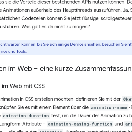
ass sie die Vorteile dieser bestehenden APIs nutzen können. D
e Animationen außerhalb des Hauptthreads auszuführen. Ja, Si
ätzlichen Codezeilen können Sie jetzt flüssige, scrollgesteu
usführen. Was gibt es da nicht zu mögen?
icht warten können, bis Sie sich einige Demos ansehen, besuchen Sie
ht
emos und Tools.
en im Web – eine kurze Zusammenfassun
 im Web mit CSS
nimation in CSS erstellen möchten, definieren Sie mit der
@ke
knüpfen Sie es mit einem Element über die
animation-name
-
e
animation-duration
fest, um die Dauer der Animation zu b
Langform-Attribute –
animation-easing-function
und
an