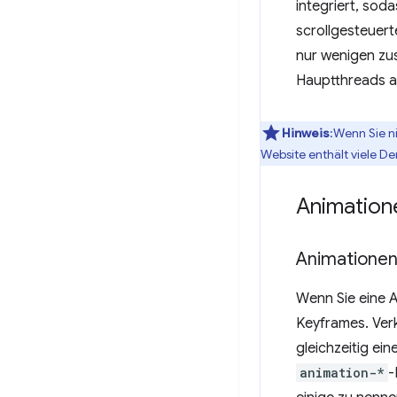
integriert, sod
scrollgesteuert
nur wenigen zus
Hauptthreads a
Hinweis
:Wenn Sie n
Website enthält viele D
Animation
Animationen
Wenn Sie eine A
Keyframes. Ver
gleichzeitig ein
animation-*
-