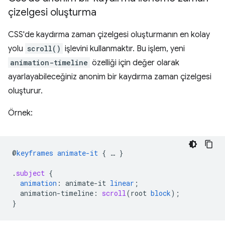
çizelgesi oluşturma
CSS'de kaydırma zaman çizelgesi oluşturmanın en kolay
yolu
scroll()
işlevini kullanmaktır. Bu işlem, yeni
animation-timeline
özelliği için değer olarak
ayarlayabileceğiniz anonim bir kaydırma zaman çizelgesi
oluşturur.
Örnek:
@
keyframes
animate-it
{
…
}
.
subject
{
animation
:
animate-it
linear
;
animation-timeline
:
scroll
(
root
block
);
}