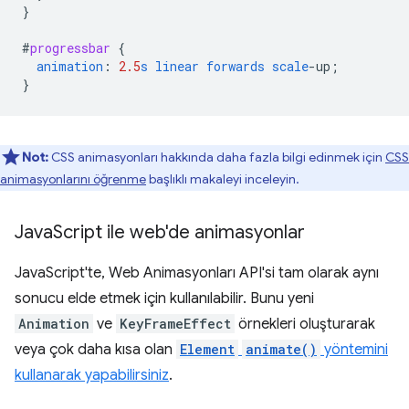
}
#
progressbar
{
animation
:
2.5
s
linear
forwards
scale
-
up
;
}
Not:
CSS animasyonları hakkında daha fazla bilgi edinmek için
CSS
animasyonlarını öğrenme
başlıklı makaleyi inceleyin.
Java
Script ile web'de animasyonlar
JavaScript'te, Web Animasyonları API'si tam olarak aynı
sonucu elde etmek için kullanılabilir. Bunu yeni
Animation
ve
KeyFrameEffect
örnekleri oluşturarak
veya çok daha kısa olan
Element
animate()
yöntemini
kullanarak yapabilirsiniz
.