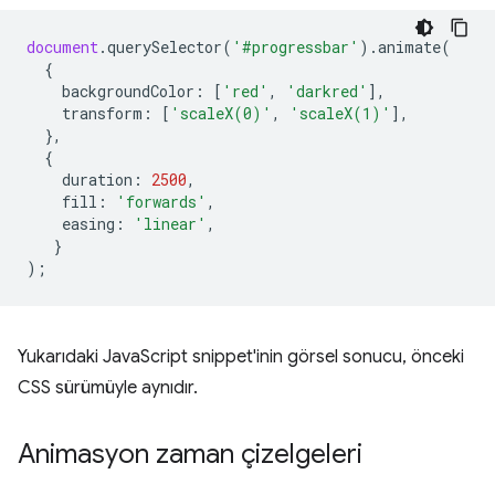
document
.
querySelector
(
'#progressbar'
).
animate
(
{
backgroundColor
:
[
'red'
,
'darkred'
],
transform
:
[
'scaleX(0)'
,
'scaleX(1)'
],
},
{
duration
:
2500
,
fill
:
'forwards'
,
easing
:
'linear'
,
}
);
Yukarıdaki JavaScript snippet'inin görsel sonucu, önceki
CSS sürümüyle aynıdır.
Animasyon zaman çizelgeleri