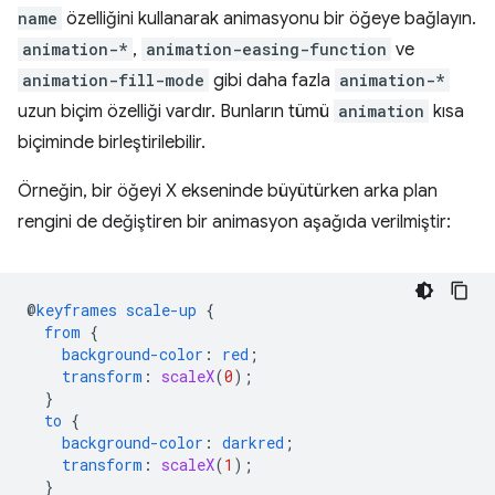
name
özelliğini kullanarak animasyonu bir öğeye bağlayın.
animation-*
,
animation-easing-function
ve
animation-fill-mode
gibi daha fazla
animation-*
uzun biçim özelliği vardır. Bunların tümü
animation
kısa
biçiminde birleştirilebilir.
Örneğin, bir öğeyi X ekseninde büyütürken arka plan
rengini de değiştiren bir animasyon aşağıda verilmiştir:
@
keyframes
scale-up
{
from
{
background-color
:
red
;
transform
:
scaleX
(
0
);
}
to
{
background-color
:
darkred
;
transform
:
scaleX
(
1
);
}