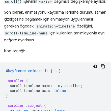
scroll()
işlevinin
<axis>
bağımsız değişkeniyle aynıdır.
Son olarak, animasyonu kaydırma ilerleme durumu zaman
çizelgesine bağlamak için animasyon uygulanması
gereken öğedeki
animation-timeline
özelliğini,
scroll-timeline-name
için kullanılan tanımlayıcıyla aynı
değere ayarlayın.
Kod örneği:
@
keyframes
animate-it
{
…
}
.
scroller
{
scroll-timeline-name
:
--
my-scroller
;
scroll-timeline-axis
:
inline
;
}
.
scroller
.
subject
{
animation
:
animate-it
linear
;