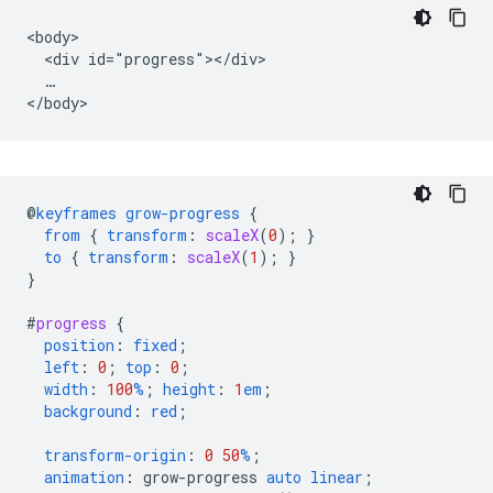
<body>

  <div id="progress"></div>

  …

@
keyframes
grow-progress
{
from
{
transform
:
scaleX
(
0
);
}
to
{
transform
:
scaleX
(
1
);
}
}
#
progress
{
position
:
fixed
;
left
:
0
;
top
:
0
;
width
:
100
%
;
height
:
1
em
;
background
:
red
;
transform-origin
:
0
50
%
;
animation
:
grow-progress
auto
linear
;