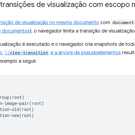
transições de visualização com escopo m
ansição de visualização no mesmo documento
com
document
re documentos
), o navegador limita a transição de visualizaç
tualização é executado e o navegador cria snapshots de tod
ão
::view-transition
e a árvore de pseudoelementos
resul
xemplo a seguir.
roup(root)

n-image-pair(root)

tion-old(root)

tion-new(root)
