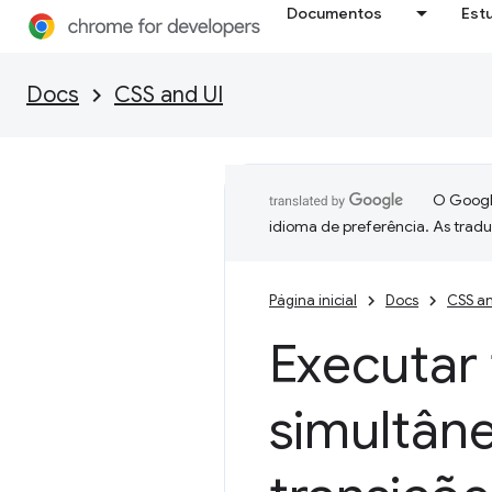
Documentos
Est
Docs
CSS and UI
O Google
idioma de preferência. As trad
Página inicial
Docs
CSS an
Executar 
simultân