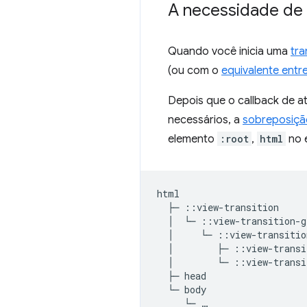
A necessidade de 
Quando você inicia uma
tr
(ou com o
equivalente ent
Depois que o callback de a
necessários, a
sobreposiç
elemento
:root
,
html
no e
html

  ├─ ::view-transition

  │  └─ ::view-transition-g
  │     └─ ::view-transitio
  │        ├─ ::view-transi
  │        └─ ::view-transi
  ├─ head

  └─ body
