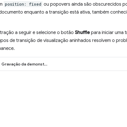
om
position: fixed
ou popovers ainda são obscurecidos po
 documento enquanto a transição está ativa, também conhe
ração a seguir e selecione o botão
Shuffle
para iniciar uma 
os de transição de visualização aninhados resolvem o prob
manece.
Gravação da demonstração