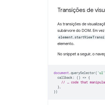
Transições de vis
As transições de visualiza
subárvore do DOM. Em vez
element.startViewTransi
elemento.
No snippet a seguir, o nav
document
.
querySelector
(
'ul
callback
:
()
=
>
{
// … code that manipula
},
})