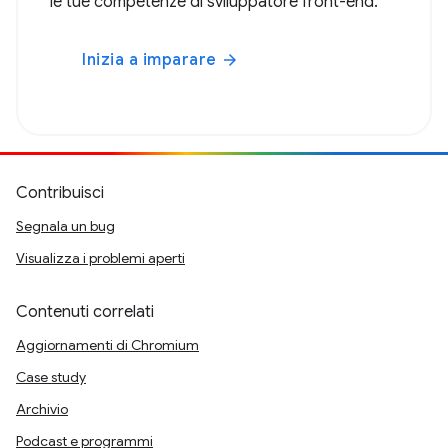
le tue competenze di sviluppatore front-end.
Inizia a imparare
arrow_forward
Contribuisci
Segnala un bug
Visualizza i problemi aperti
Contenuti correlati
Aggiornamenti di Chromium
Case study
Archivio
Podcast e programmi