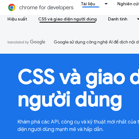
Tài liệu
Nghiên cứu
Hiệu suất
CSS và giao diện người dùng
Danh tính
Google sử dụng công nghệ AI để dịch nội du
CSS và giao 
người dùng
Khám phá các API, công cụ và kỹ thuật mới nhất của 
diện người dùng mạnh mẽ và hấp dẫn.