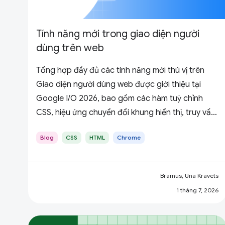
Tính năng mới trong giao diện người
dùng trên web
Tổng hợp đầy đủ các tính năng mới thú vị trên
Giao diện người dùng web được giới thiệu tại
Google I/O 2026, bao gồm các hàm tuỳ chỉnh
CSS, hiệu ứng chuyển đổi khung hiển thị, truy vấn
trạng thái cuộn, HTML trong Canvas và nhiều tính
Blog
CSS
HTML
Chrome
năng khác.
Bramus, Una Kravets
1 tháng 7, 2026