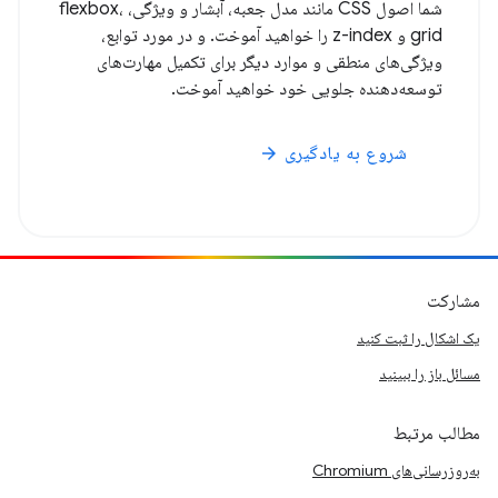
شما اصول CSS مانند مدل جعبه، آبشار و ویژگی، flexbox،
grid و z-index را خواهید آموخت. و در مورد توابع،
ویژگی‌های منطقی و موارد دیگر برای تکمیل مهارت‌های
توسعه‌دهنده جلویی خود خواهید آموخت.
شروع به یادگیری
arrow_forward
مشارکت
یک اشکال را ثبت کنید
مسائل باز را ببینید
مطالب مرتبط
به‌روزرسانی‌های Chromium