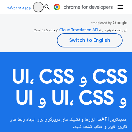
ورود به برنامه
این صفحه به‌وسیله
ترجمه شده است.
CSS و UI، CSS
و UI، CSS و UI
جدیدترین APIها، ابزارها و تکنیک های مرورگر را برای ایجاد رابط های
کاربری قوی و جذاب کشف کنید.