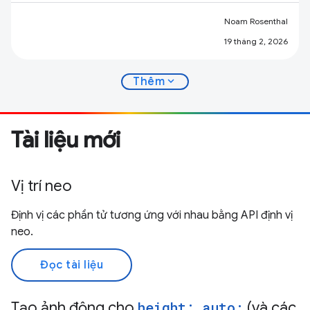
Noam Rosenthal
19 tháng 2, 2026
expand_more
Thêm
Tài liệu mới
Vị trí neo
Định vị các phần tử tương ứng với nhau bằng API định vị
neo.
Đọc tài liệu
Tạo ảnh động cho
height: auto;
(và các