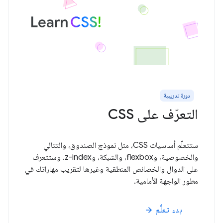
دورة تدريبية
التعرّف على CSS
ستتعلّم أساسيات CSS، مثل نموذج الصندوق، والتتالي
والخصوصية، وflexbox، والشبكة، وz-index. وستتعرف
على الدوال والخصائص المنطقية وغيرها لتقريب مهاراتك في
مطور الواجهة الأمامية.
بدء تعلُّم
arrow_forward