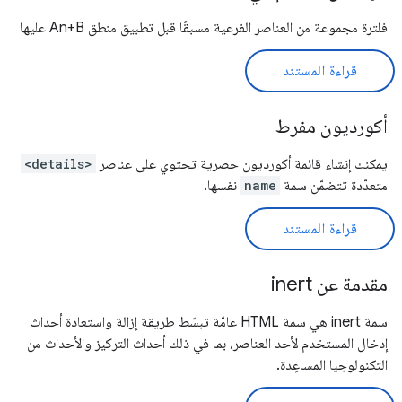
فلترة مجموعة من العناصر الفرعية مسبقًا قبل تطبيق منطق An+B عليها
قراءة المستند
أكورديون مفرط
يمكنك إنشاء قائمة أكورديون حصرية تحتوي على عناصر
<details>
متعدّدة تتضمّن سمة
name
نفسها.
قراءة المستند
مقدمة عن inert
سمة inert هي سمة HTML عامّة تبسّط طريقة إزالة واستعادة أحداث
إدخال المستخدم لأحد العناصر، بما في ذلك أحداث التركيز والأحداث من
التكنولوجيا المساعِدة.