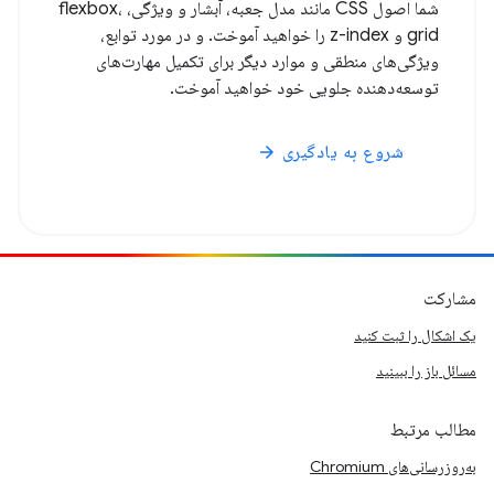
شما اصول CSS مانند مدل جعبه، آبشار و ویژگی، flexbox،
grid و z-index را خواهید آموخت. و در مورد توابع،
ویژگی‌های منطقی و موارد دیگر برای تکمیل مهارت‌های
توسعه‌دهنده جلویی خود خواهید آموخت.
شروع به یادگیری
arrow_forward
مشارکت
یک اشکال را ثبت کنید
مسائل باز را ببینید
مطالب مرتبط
به‌روزرسانی‌های Chromium