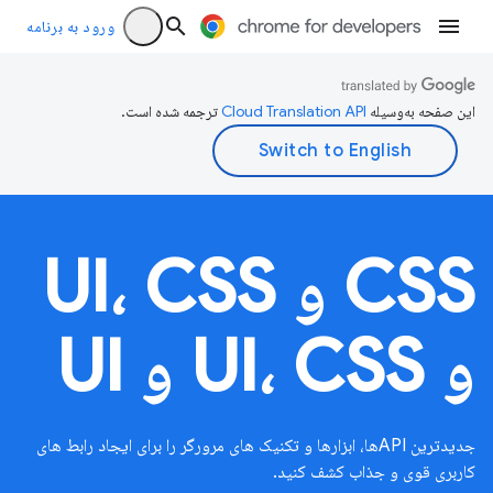
ورود به برنامه
این صفحه به‌وسیله
ترجمه شده است.
CSS و UI، CSS
و UI، CSS و UI
جدیدترین APIها، ابزارها و تکنیک های مرورگر را برای ایجاد رابط های
کاربری قوی و جذاب کشف کنید.