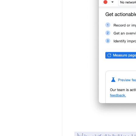
ز الكمبيوتر. على سبيل المثال، يؤدي خيار التباطؤ بمقدار 4 مرات إلى تشغيل وحدة المعالجة المركزية بسرعة أبطأ