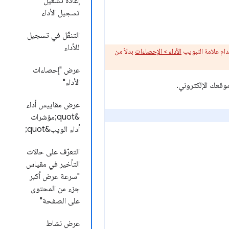
إعادة تشغيل
تسجيل الأداء
التنقّل في تسجيل
للأداء
الأداء > الإحصاءات
بدلاً من
عرض "إحصاءات
الأداء"
قعك الإلكتروني.
عرض مقاييس أداء
&quot;مؤشرات
أداء الويب&quot;
التعرّف على حالات
التأخير في مقياس
"سرعة عرض أكبر
جزء من المحتوى
على الصفحة"
عرض نشاط