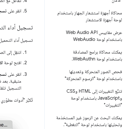
"الأمان"
تفاعَل مع ال
انقر على
تسج
محاكاة أجهزة استشعار الجهاز باستخدام
لوحة أجهزة الاستشعار
تسجيل أداء الت
عرض مقاييس Web Audio API
باستخدام لوحة Web
Audio
تسجيل أداء التحميل ع
يمكنك محاكاة برامج المصادقة
انتقِل إلى ال
باستخدام لوحة Web
Authn
.
افتح لوحة
ال
فحص الصور المتحركة وتعديلها
انقر على
تسجي
باستخدام لوحة "الرسوم المتحركة"
التسجيل تلقائي
تتبُّع التغييرات إلى HTML وCSS
وJava
Script باستخدام لوحة
تُكبِّر "أدوات مطوّر
"التغييرات"
يمكنك البحث عن الرموز غير المستخدَمة
وتحليلها باستخدام لوحة "التغطية"
.