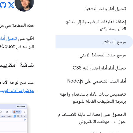
تحليل أداء وقت التشغيل
إضافة تعليقات توضيحية إلى نتائج
هذه الصفحة هي مرجع شامل لميز
الأداء ومشاركتها
اطّلِع على
تحليل أدا
مرجع الميزات
البرامج في Chrome&quot;.
مرجع حدث المخطط الزمني
شاشة "مقاييس 
تحليل أداء أداة اختيار لغة CSS
أداء الملف الشخصي على Node
js
.
عند فتح لوحة
الأداء
مؤشرات أداء الويب 
تخصيص بيانات الأداء باستخدام واجهة
برمجة التطبيقات القابلة للتوسّع
الحصول على إحصاءات قابلة للاستخدام
حول أداء موقعك الإلكتروني