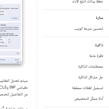
حفظ بيانات تتبُّع الأداء
منارة
تحسين سرعة الويب
ذاكرة
نظرة عامة
مصطلحات الذاكرة
حل مشاكل الذاكرة
سيتم تعديل المقاييس
مقياسَي INP وCLS إذا كانا يظهران في ظروف معيّنة فقط. بعد تكرار مشكلة الأداء بشكل مستمر، يمكنك
تسجيل لقطات مجمّعة
من التفاصيل لتصحيح
أداة محلّل التخصيص
ميزات شاشة "مقا