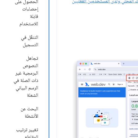
Core Web Vit على نظامك المحلي ولدى المستخدمين الفعليين
الحصول على
إحصاءات
قابلة
للاستخدام
التنقّل في
التسجيل
تجاهل
النصوص
البرمجية غير
ذات الصلة في
الرسم البياني
الشعلة
البحث عن
الأنشطة
تغيير ترتيب
المقاطع