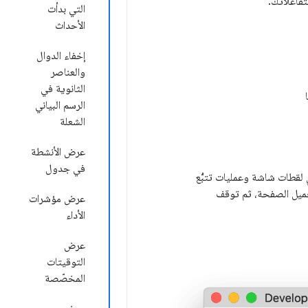
تفاعلاتك.
التي بدأت
الأحداث
إخفاء الدوال
والعناصر
الثانوية في
الرسم البياني
الشعلة
عرض الأنشطة
في جدول
لقطات شاشة وعمليات تتبُّع
قاييس الأداء أثناء إعادة تحميل الصفحة، ثم توقف
عرض مؤشرات
الأداء
عرض
التوقيتات
المخصّصة