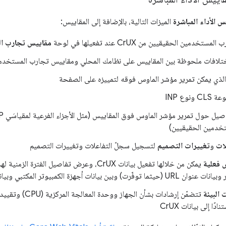
 الأداء المباشرة
الميزات التالية، بالإضافة إلى المقاييس:
خدمين الحقيقيين من CrUX عند تفعيلها في لوحة
مقاييس تجارب ال
تلافات ملحوظة بين المقاييس على نظامك المحلي ومقاييس تجارب المستخدم
نوع INP
خدمين الحقيقيين)
لات
و
تغييرات التصميم
لتسجيل سجلّ التفاعلات وتغييرات التصميم
 فعلية
يمكن من خلالها تفعيل بيانات CrUX، وعرض تفاصيل الفت
بين بيانات أجهزة الكمبيوتر المكتبي وبيانات الأجهزة الجوّالة
 البيئة
تتضمّن إرشادات بشأن ال
ًا إلى بيانات CrUX