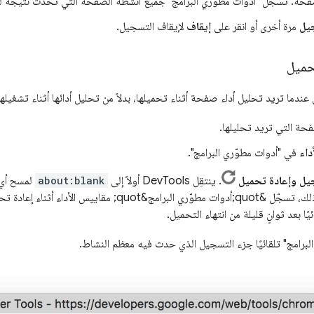
صفحة. تسجّل "أدوات مطوّري البرامج" جميع أنشطة الصفحة التي تحدث نتيجةً ل
يل
مرة أخرى أو انقر على
إيقاف
لإيقاف التسجيل.
حميل
ندما تريد تحليل أداء صفحة أثناء تحميلها، بدلاً من تحليل أدائها أثناء تشغيلها
صفحة التي تريد تحليلها.
أداء
في "أدوات مطوّري البرامج".
ل وإعادة تحميل
. ينتقِل DevTools أولاً إلى
about:blank
لمسح أي 
متبقية. بعد ذلك، تسجّل &quot;أدوات مطوّري البرامج&quot; م
ًا بعد ثوانٍ قليلة من انتهاء التحميل.
ي البرامج" تلقائيًا جزء التسجيل الذي حدث فيه معظم النشاط.