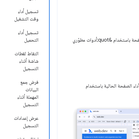
تسجيل أداء
وقت التشغيل
تسجيل أداء
للحصول على برنامج تعليمي إرشادي حول كيفية تحليل أداء صفحة باستخدام &quot;أدوات مطوّري
التحميل
التقاط لقطات
شاشة أثناء
التسجيل
فرض جمع
أداء الصفحة الحالية باستخدام
البيانات
المهملة أثناء
التسجيل
عرض إعدادات
التسجيل