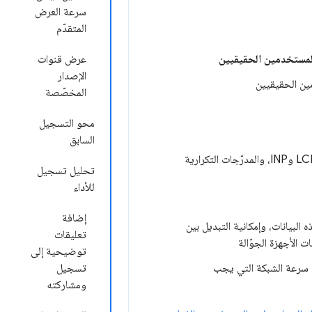
سرعة العرض
المتقدّم
مستخدمين الحقيقيين
عرض قنوات
الإصدار
ين الحقيقيين
المخصّصة
محو التسجيل
السابق
مزيد من التفاصيل حول تمرير مؤشر الماوس فوق المقاييس (مثل الأجزاء الفرعية لمقياسَي LCP وINP، والمدرّجات التكرارية
تحليل تسجيل
للأداء
إضافة
رة الزمنية لهذه البيانات، وإمكانية التبديل بين
تعليقات
توضيحية إلى
جهاز ووحدة المعالجة المركزية (CPU) وتقييد سرعة الشبكة التي يجب
تسجيل
ومشاركته