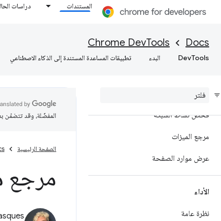
مرجع تصحيح أخطاء JavaScript
المستندات
دراسات الحال
تصحيح أخطاء C/C++
WebAssembly
Chrome DevTools
Docs
DevTools
البدء
تطبيقات المساعدة المستندة إلى الذكاء الاصطناعي
الشبكة
نظرة عامة
فحص نشاط الشبكة
المفضّلة، وقد تتضمّن ب
مرجع الميزات
الصفحة الرئيسية
cs
عرض موارد الصفحة
مرجع مي
الأداء
نظرة عامة
asques