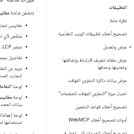
التطبيقات
تتضمّن شاشة
مقاييس
نظرة عامة
مقاييس تجارب المست
تصحيح أخطاء تطبيقات الويب التقدّمية
ملخّص لأي اخ
عنصر LCP، الذي يمكن تمرير مؤشر الماوس فوقه لتمييزه على الصفحة
عرض وتعديل
تفاصيل مجموعة CLS و
عرض ملفات تعريف الارتباط وإضافتها
وتعديلها وحذفها
لتجارب المست
عرض بيانات ذاكرة التخزين المؤقت
لوحتا
التفاع
اختبار ميزة "التخزين المؤقت للصفحات"
لوحة
مقاييس
بيانات المصدر وبيانات عنوان URL (حيثما توفّرت) و
تصحيح أخطاء قواعد التخمين
لوحة
إعدادات
أدوات تصحيح أخطاء Web
MCP
استخدامها استناد
تصحيح أخطاء الخدمات التي تعمل في