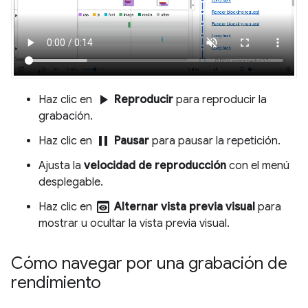
play_arrow
Haz clic en
Reproducir
para reproducir la
grabación.
pause
Haz clic en
Pausar
para pausar la repetición.
Ajusta la
velocidad de reproducción
con el menú
desplegable.
preview
Haz clic en
Alternar vista previa visual
para
mostrar u ocultar la vista previa visual.
Cómo navegar por una grabación de
rendimiento