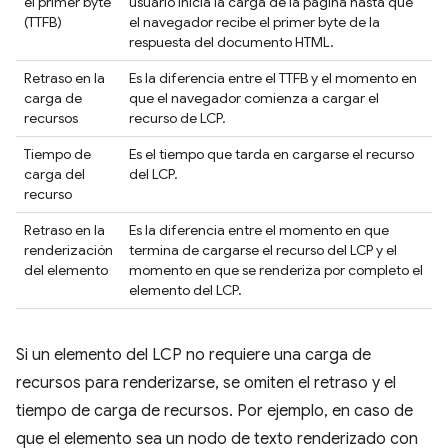
el primer byte
usuario inicia la carga de la página hasta que
(TTFB)
el navegador recibe el primer byte de la
respuesta del documento HTML.
Retraso en la
Es la diferencia entre el TTFB y el momento en
carga de
que el navegador comienza a cargar el
recursos
recurso de LCP.
Tiempo de
Es el tiempo que tarda en cargarse el recurso
carga del
del LCP.
recurso
Retraso en la
Es la diferencia entre el momento en que
renderización
termina de cargarse el recurso del LCP y el
del elemento
momento en que se renderiza por completo el
elemento del LCP.
Si un elemento del LCP no requiere una carga de
recursos para renderizarse, se omiten el retraso y el
tiempo de carga de recursos. Por ejemplo, en caso de
que el elemento sea un nodo de texto renderizado con