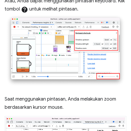
Atau, Anda dapat menggunakan pintasan keyboard. Klik
tombol
help
untuk melihat pintasan.
Saat menggunakan pintasan, Anda melakukan zoom
berdasarkan kursor mouse.