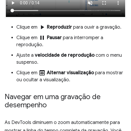
play_arrow
Clique em
Reproduzir
para ouvir a gravação.
pause
Clique em
Pausar
para interromper a
reprodução.
Ajuste a
velocidade de reprodução
com o menu
suspenso.
preview
Clique em
Alternar visualização
para mostrar
ou ocultar a visualização.
Navegar em uma gravação de
desempenho
As DevTools diminuem o zoom automaticamente para
mostrar a linha do tempo completa da gravação. Você