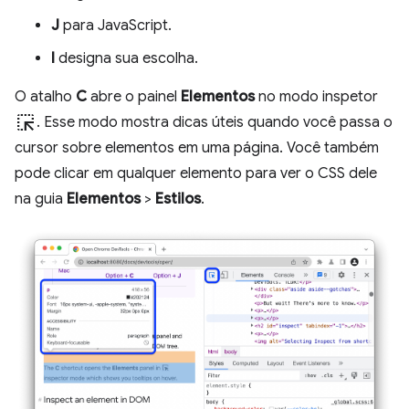
J
para JavaScript.
I
designa sua escolha.
O atalho
C
abre o painel
Elementos
no modo inspetor
ink_selection
. Esse modo mostra dicas úteis quando você passa o
cursor sobre elementos em uma página. Você também
pode clicar em qualquer elemento para ver o CSS dele
na guia
Elementos
>
Estilos
.