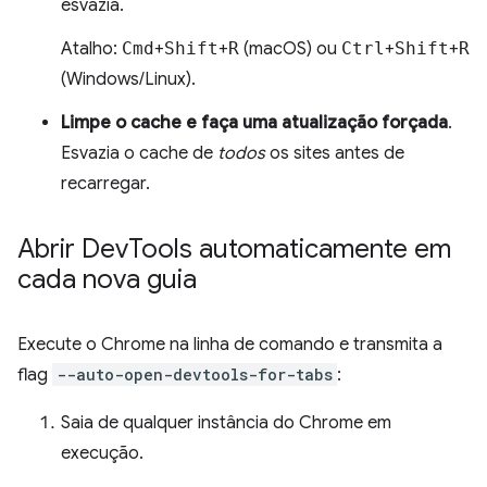
esvazia.
Atalho:
Cmd
+
Shift
+
R
(macOS) ou
Ctrl
+
Shift
+
R
(Windows/Linux).
Limpe o cache e faça uma atualização forçada
.
Esvazia o cache de
todos
os sites antes de
recarregar.
Abrir Dev
Tools automaticamente em
cada nova guia
Execute o Chrome na linha de comando e transmita a
flag
--auto-open-devtools-for-tabs
:
Saia de qualquer instância do Chrome em
execução.