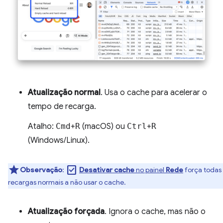
Atualização normal
. Usa o cache para acelerar o
tempo de recarga.
Atalho:
Cmd
+
R
(macOS) ou
Ctrl
+
R
(Windows/Linux).
check_box
Observação
:
Desativar cache
no painel
Rede
força todas
recargas normais a não usar o cache.
Atualização forçada
. Ignora o cache, mas não o