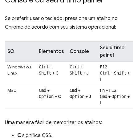
Se preferir usar o teclado, pressione um atalho no
Chrome de acordo com seu sistema operacional:
Seu último
SO
Elementos
Console
painel
Windows ou
+
+
Ctrl
Ctrl
F12
Linux
+
C
+
J
+
+
Shift
Shift
Ctrl
Shift
I
Mac
+
+
+
Cmd
Cmd
Fn
F12
+
C
+
J
+
+
Option
Option
Cmd
Option
I
Uma maneira fácil de memorizar os atalhos:
C
significa CSS.