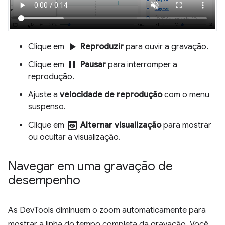
play_arrow
Clique em
Reproduzir
para ouvir a gravação.
pause
Clique em
Pausar
para interromper a
reprodução.
Ajuste a
velocidade de reprodução
com o menu
suspenso.
preview
Clique em
Alternar visualização
para mostrar
ou ocultar a visualização.
Navegar em uma gravação de
desempenho
As DevTools diminuem o zoom automaticamente para
mostrar a linha do tempo completa da gravação. Você