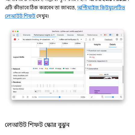
এটি কীভাবে ঠিক করবেন তা জানতে,
অপ্টিমাইজ কিউমুলেটিভ
লেআউট শিফট
দেখুন।
লেআউট শিফট স্কোর বুঝুন