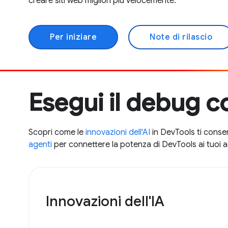
creare siti web migliori più velocemente.
Per iniziare
Note di rilascio
Esegui il debug co
Scopri come le
innovazioni dell'AI
in DevTools ti consen
agenti
per connettere la potenza di DevTools ai tuoi age
Innovazioni dell'IA