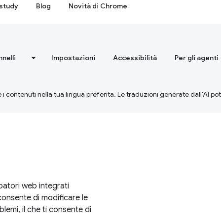
study
Blog
Novità di Chrome
nnelli
Impostazioni
Accessibilità
Per gli agenti
 i contenuti nella tua lingua preferita. Le traduzioni generate dall'AI p
atori web integrati
onsente di modificare le
lemi, il che ti consente di