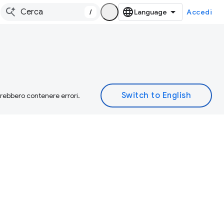
/
Accedi
otrebbero contenere errori.