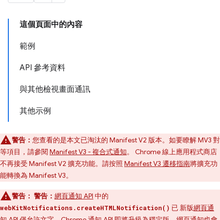
這個頁面中的內容
範例
API 參考資料
與其他檢視畫面通訊
其他示例
警告：
您查看的是本文已淘汰的 Manifest V2 版本。如要瞭解 MV3 對
等項目，請參閱
Manifest V3 - 複合式通知
。 Chrome 線上應用程式商店
不再接受 Manifest V2 擴充功能。請按照
Manifest V3 遷移指南
將擴充功
能轉換為 Manifest V3。
警告：
警告：
網頁通知 API
中的
已 新版
網頁通
webKitNotifications.createHTMLNotification()
知 API
僅允許文字。
Chrome 通知 API
即將升級為穩定版，網頁通知也會