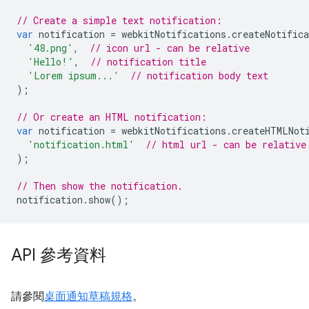
// Create a simple text notification:
var
notification
=
webkitNotifications
.
createNotifica
'48.png'
,
// icon url - can be relative
'Hello!'
,
// notification title
'Lorem ipsum...'
// notification body text
);
// Or create an HTML notification:
var
notification
=
webkitNotifications
.
createHTMLNot
'notification.html'
// html url - can be relative
);
// Then show the notification.
notification
.
show
();
API 參考資料
請參閱
桌面通知草稿規格
。