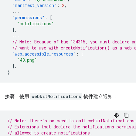
"manifest_version"
:
2
,
...
"permissions"
:
[
"notifications"
],
...
// Note: Because of bug 134315, you must declare a
// want to use with createNotification() as a web 
"web_accessible_resources"
:
[
"48.png"
],
}
接著，使用
webkitNotifications
物件建立通知：
// Note: There's no need to call webkitNotifications
// Extensions that declare the notifications permiss
// allowed to create notifications.