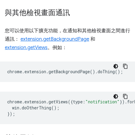
與其他檢視畫面通訊
您可以使用以下擴充功能，在通知和其他檢視畫面之間進行
通訊：
extension.getBackgroundPage
和
extension.getViews
。例如：
chrome
.
extension
.
getBackgroundPage
().
doThing
();
chrome
.
extension
.
getViews
({
type
:
"notification"
}).
for
win
.
doOtherThing
();
});