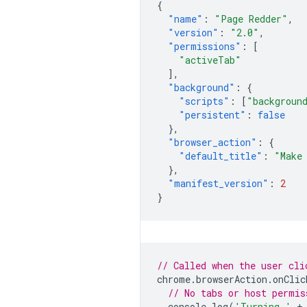
{
"name"
:
"Page Redder"
,
"version"
:
"2.0"
,
"permissions"
:
[
"activeTab"
],
"background"
:
{
"scripts"
:
[
"backgroun
"persistent"
:
false
},
"browser_action"
:
{
"default_title"
:
"Make
},
"manifest_version"
:
2
}
// Called when the user cli
chrome
.
browserAction
.
onClic
// No tabs or host permis
console
.
log
(
'Turning '
+