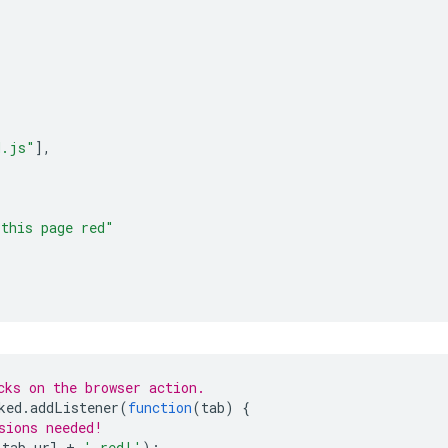
d.js"
],
 this page red"
cks on the browser action.
ked
.
addListener
(
function
(
tab
)
{
sions needed!
tab
.
url
+
' red!'
);