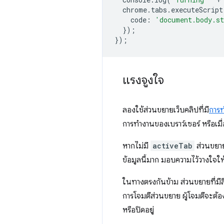
chrome
.
tabs
.
executeScript
code
:
'document.body.st
});
});
แรงจูงใจ
ลองใช้ส่วนขยายเว็บคลิปที่มี
การท
การทำงานของเบราว์เซอร์ หรือเมื
หากไม่มี
activeTab
ส่วนขยายน
ข้อมูลนี้มาก มอบความไว้วางใจให้
ในทางตรงกันข้าม ส่วนขยายที่มีส
การโจมตีส่วนขยาย ผู้โจมตีจะต้อ
หรือปิดอยู่