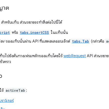
ุญาต
สำหรับแท็บ ส่วนขยายจะทำสิ่งต่อไปนี้ได้
cript
หรือ
tabs.insertCSS
ในแท็บนั้น
Fav ของแท็บนั้นผ่าน API ที่แสดงผลออบเจ็กต์
tabs.Tab
(กล่าวคือ
a
นแท็บไปยังต้นทางเฟรมหลักของแท็บโดยใช้
webRequest
API ส่วนขยายจ
ั่วคราว
b
ดใช้
activeTab
:
าว์เซอร์