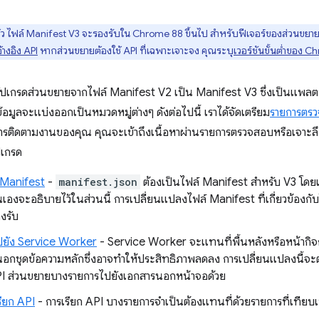
ว ไฟล์ Manifest V3 จะรองรับใน Chrome 88 ขึ้นไป สำหรับฟีเจอร์ของส่วนขยายที่
้างอิง API
หากส่วนขยายต้องใช้ API ที่เฉพาะเจาะจง คุณระบุ
เวอร์ชันขั้นต่ำของ 
ณอัปเกรดส่วนขยายจากไฟล์ Manifest V2 เป็น Manifest V3 ซึ่งเป็นแพ
ข้อมูลจะแบ่งออกเป็นหมวดหมู่ต่างๆ ดังต่อไปนี้ เราได้จัดเตรียม
รายการตร
การติดตามงานของคุณ คุณจะเข้าถึงเนื้อหาผ่านรายการตรวจสอบหรือเจาะลึกเนื
ปเกรด
 Manifest
-
manifest.json
ต้องเป็นไฟล์ Manifest สำหรับ V3 โดย
นเองจะอธิบายไว้ในส่วนนี้ การเปลี่ยนแปลงไฟล์ Manifest ที่เกี่ยวข้องก
องรับ
ไปยัง Service Worker
- Service Worker จะแทนที่พื้นหลังหรือหน้ากิจ
ู่นอกชุดข้อความหลักซึ่งอาจทำให้ประสิทธิภาพลดลง การเปลี่ยนแปลงนี้จะ
PI ส่วนขยายบางรายการไปยังเอกสารนอกหน้าจอด้วย
รียก API
- การเรียก API บางรายการจำเป็นต้องแทนที่ด้วยรายการที่เทียบเท่า