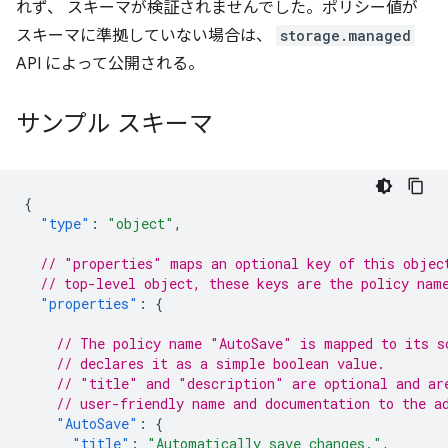
れず、 スキーマが検証されませんでした。ポリシー値が
スキーマに準拠していない場合は、
storage.managed
API によって公開される。
サンプル スキーマ
{
"type"
:
"object"
,
// "properties" maps an optional key of this objec
// top-level object, these keys are the policy nam
"properties"
:
{
// The policy name "AutoSave" is mapped to its s
// declares it as a simple boolean value.
// "title" and "description" are optional and ar
// user-friendly name and documentation to the a
"AutoSave"
:
{
"title"
:
"Automatically save changes."
,