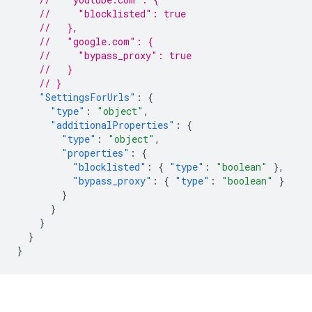
//     "blocklisted": true
//   },
//   "google.com": {
//     "bypass_proxy": true
//   }
// }
"SettingsForUrls"
:
{
"type"
:
"object"
,
"additionalProperties"
:
{
"type"
:
"object"
,
"properties"
:
{
"blocklisted"
:
{
"type"
:
"boolean"
},
"bypass_proxy"
:
{
"type"
:
"boolean"
}
}
}
}
}
}