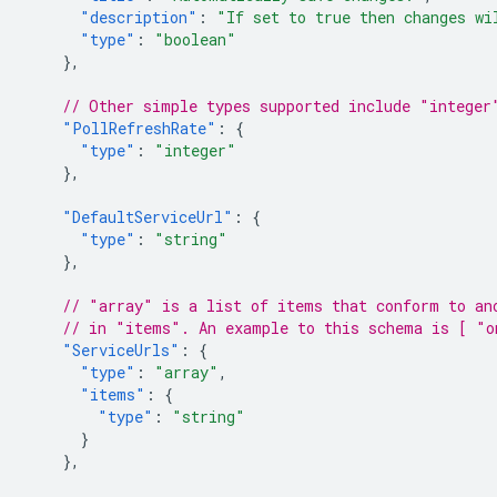
"description"
:
"If set to true then changes wi
"type"
:
"boolean"
},
// Other simple types supported include "integer
"PollRefreshRate"
:
{
"type"
:
"integer"
},
"DefaultServiceUrl"
:
{
"type"
:
"string"
},
// "array" is a list of items that conform to an
// in "items". An example to this schema is [ "o
"ServiceUrls"
:
{
"type"
:
"array"
,
"items"
:
{
"type"
:
"string"
}
},