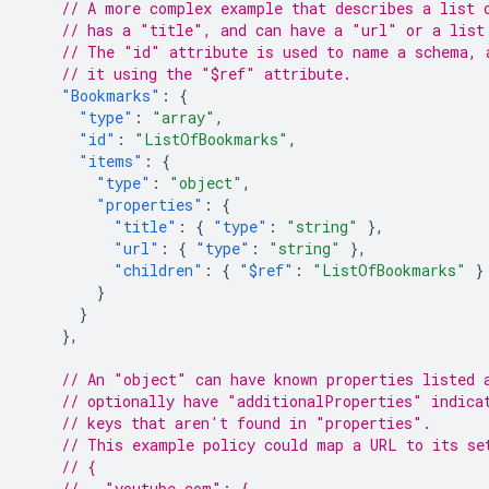
// A more complex example that describes a list 
// has a "title", and can have a "url" or a list
// The "id" attribute is used to name a schema, 
// it using the "$ref" attribute.
"Bookmarks"
:
{
"type"
:
"array"
,
"id"
:
"ListOfBookmarks"
,
"items"
:
{
"type"
:
"object"
,
"properties"
:
{
"title"
:
{
"type"
:
"string"
},
"url"
:
{
"type"
:
"string"
},
"children"
:
{
"$ref"
:
"ListOfBookmarks"
}
}
}
},
// An "object" can have known properties listed 
// optionally have "additionalProperties" indica
// keys that aren't found in "properties".
// This example policy could map a URL to its se
// {
//   "youtube.com": {