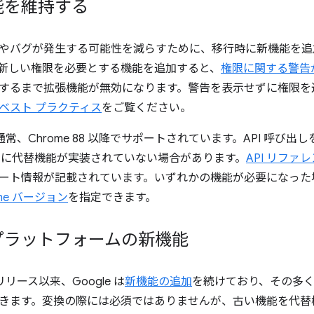
能を維持する
やバグが発生する可能性を減らすために、移行時に新機能を追
新しい権限を必要とする機能を追加すると、
権限に関する警告
するまで拡張機能が無効になります。警告を表示せずに権限を
ベスト プラクティス
をご覧ください。
V3 は通常、Chrome 88 以降でサポートされています。API 呼び
me に代替機能が実装されていない場合があります。
API リファ
ート情報が記載されています。いずれかの機能が必要になった
ome バージョン
を指定できます。
プラットフォームの新機能
3 のリリース以来、Google は
新機能の追加
を続けており、その多くは Man
きます。変換の際には必須ではありませんが、古い機能を代替