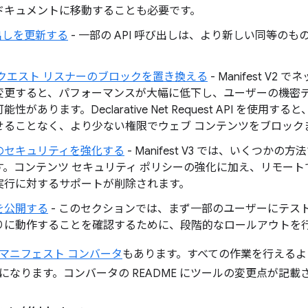
ドキュメントに移動することも必要です。
び出しを更新する
- 一部の API 呼び出しは、より新しい同等の
リクエスト リスナーのブロックを置き換える
- Manifest V
変更すると、パフォーマンスが大幅に低下し、ユーザーの機密
性があります。Declarative Net Request API を使
せることなく、より少ない権限でウェブ コンテンツをブロック
のセキュリティを強化する
- Manifest V3 では、いくつ
す。コンテンツ セキュリティ ポリシーの強化に加え、リモー
実行に対するサポートが削除されます。
を公開する
- このセクションでは、まず一部のユーザーにテストして 
りに動作することを確認するために、段階的なロールアウトを
マニフェスト コンバータ
もあります。すべての作業を行えるよ
になります。コンバータの README にツールの変更点が記載