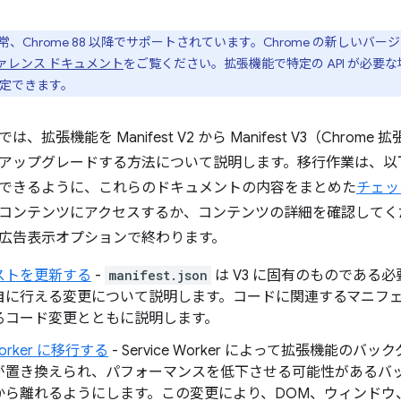
V3 は通常、Chrome 88 以降でサポートされています。Chrome の新
リファレンス ドキュメント
をご覧ください。拡張機能で特定の API が必要
定できます。
、拡張機能を Manifest V2 から Manifest V3（Chro
アップグレードする方法について説明します。移行作業は、以
できるように、これらのドキュメントの内容をまとめた
チェッ
コンテンツにアクセスするか、コンテンツの詳細を確認してく
広告表示オプションで終わります。
ストを更新する
-
manifest.json
は V3 に固有のものである
自に行える変更について説明します。コードに関連するマニフ
るコード変更とともに説明します。
 Worker に移行する
- Service Worker によって拡張機能の
が置き換えられ、パフォーマンスを低下させる可能性があるバッ
から離れるようにします。この変更により、DOM、ウィンドウ、特