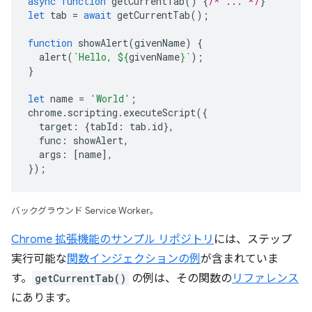
async
function
getCurrentTab
()
{
/* ... */
}
let
tab
=
await
getCurrentTab
();
function
showAlert
(
givenName
)
{
alert
(
`Hello, 
${
givenName
}
`
);
}
let
name
=
'World'
;
chrome
.
scripting
.
executeScript
({
target
:
{
tabId
:
tab
.
id
},
func
:
showAlert
,
args
:
[
name
],
});
バックグラウンド Service Worker。
Chrome 拡張機能のサンプル リポジトリ
には、ステップ
実行可能な
関数インジェクションの例
が含まれていま
す。
getCurrentTab()
の例は、その関数の
リファレンス
にあります。