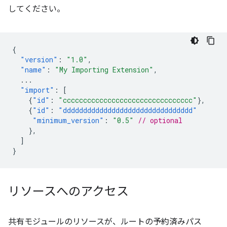
してください。
{
"version"
:
"1.0"
,
"name"
:
"My Importing Extension"
,
...
"import"
:
[
{
"id"
:
"cccccccccccccccccccccccccccccccc"
},
{
"id"
:
"dddddddddddddddddddddddddddddddd"
"minimum_version"
:
"0.5"
// optional
},
]
}
リソースへのアクセス
共有モジュールのリソースが、ルートの予約済みパス