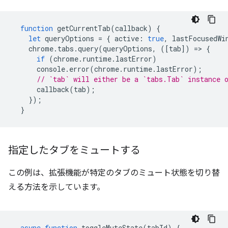
function
getCurrentTab
(
callback
)
{
let
queryOptions
=
{
active
:
true
,
lastFocusedWi
chrome
.
tabs
.
query
(
queryOptions
,
([
tab
])
=
>
{
if
(
chrome
.
runtime
.
lastError
)
console
.
error
(
chrome
.
runtime
.
lastError
);
// `tab` will either be a `tabs.Tab` instance 
callback
(
tab
);
});
}
指定したタブをミュートする
この例は、拡張機能が特定のタブのミュート状態を切り替
える方法を示しています。
async
function
toggleMuteState
(
tabId
)
{