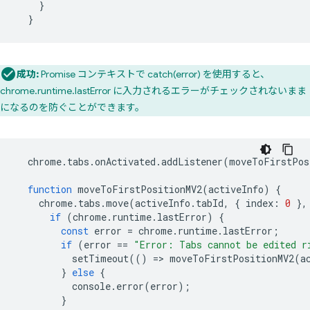
}
}
成功:
Promise コンテキストで catch(error) を使用すると、
chrome.runtime.lastError に入力されるエラーがチェックされないまま
になるのを防ぐことができます。
chrome
.
tabs
.
onActivated
.
addListener
(
moveToFirstPos
function
moveToFirstPositionMV2
(
activeInfo
)
{
chrome
.
tabs
.
move
(
activeInfo
.
tabId
,
{
index
:
0
},
if
(
chrome
.
runtime
.
lastError
)
{
const
error
=
chrome
.
runtime
.
lastError
;
if
(
error
==
"Error: Tabs cannot be edited r
setTimeout
(()
=
>
moveToFirstPositionMV2
(
a
}
else
{
console
.
error
(
error
);
}