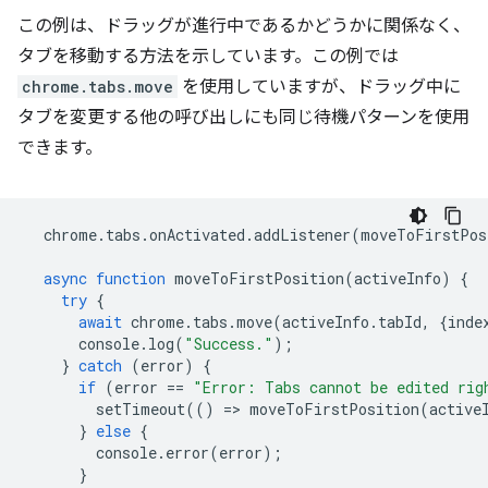
この例は、ドラッグが進行中であるかどうかに関係なく、
タブを移動する方法を示しています。この例では
chrome.tabs.move
を使用していますが、ドラッグ中に
タブを変更する他の呼び出しにも同じ待機パターンを使用
できます。
chrome
.
tabs
.
onActivated
.
addListener
(
moveToFirstPos
async
function
moveToFirstPosition
(
activeInfo
)
{
try
{
await
chrome
.
tabs
.
move
(
activeInfo
.
tabId
,
{
inde
console
.
log
(
"Success."
);
}
catch
(
error
)
{
if
(
error
==
"Error: Tabs cannot be edited rig
setTimeout
(()
=
>
moveToFirstPosition
(
active
}
else
{
console
.
error
(
error
);
}