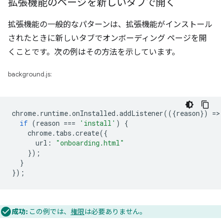
拡張機能のページを新しいタブで開く
拡張機能の一般的なパターンは、拡張機能がインストール
されたときに新しいタブでオンボーディング ページを開
くことです。次の例はその方法を示しています。
background.js:
chrome
.
runtime
.
onInstalled
.
addListener
(({
reason
})
=
>
if
(
reason
===
'install'
)
{
chrome
.
tabs
.
create
({
url
:
"onboarding.html"
});
}
});
成功:
この例では、
権限
は必要ありません。