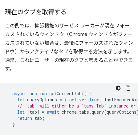
現在のタブを取得する
この例では、拡張機能のサービス ワーカーが現在フォー
カスされているウィンドウ（Chrome ウィンドウがフォー
カスされていない場合は、最後にフォーカスされたウィン
ドウ）からアクティブなタブを取得する方法を示します。
通常、これはユーザーの現在のタブと考えることができま
す。
async
function
getCurrentTab
()
{
let
queryOptions
=
{
active
:
true
,
lastFocusedWi
// `tab` will either be a `tabs.Tab` instance or
let
[
tab
]
=
await
chrome
.
tabs
.
query
(
queryOptions
return
tab
;
}