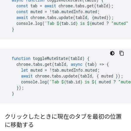
const
tab
=
await
chrome
.
tabs
.
get
(
tabId
);
const
muted
=
!
tab
.
mutedInfo
.
muted
;
await
chrome
.
tabs
.
update
(
tabId
,
{
muted
});
console
.
log
(
`Tab 
${
tab
.
id
}
 is 
${
muted
?
"muted"
}
function
toggleMuteState
(
tabId
)
{
chrome
.
tabs
.
get
(
tabId
,
async
(
tab
)
=
>
{
let
muted
=
!
tab
.
mutedInfo
.
muted
;
await
chrome
.
tabs
.
update
(
tabId
,
{
muted
});
console
.
log
(
`Tab 
${
tab
.
id
}
 is 
${
muted
?
"mute
});
}
クリックしたときに現在のタブを最初の位置
に移動する