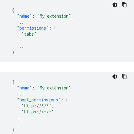
{
"name"
:
"My extension"
,
...
"permissions"
:
[
"tabs"
],
...
}
{
"name"
:
"My extension"
,
...
"host_permissions"
:
[
"http://*/*"
,
"https://*/*"
],
...
}