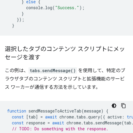
}
else
{
console
.
log
(
"Success."
);
}
});
}
選択したタブのコンテンツ スクリプトにメッ
セージを渡す
この例は、
tabs.sendMessage()
を使用して、特定のブ
ラウザタブのコンテンツ スクリプトと拡張機能のサービ
ス ワーカーが通信する方法を示しています。
function
sendMessageToActiveTab
(
message
)
{
const
[
tab
]
=
await
chrome
.
tabs
.
query
({
active
:
tr
const
response
=
await
chrome
.
tabs
.
sendMessage
(
tab
// TODO: Do something with the response.