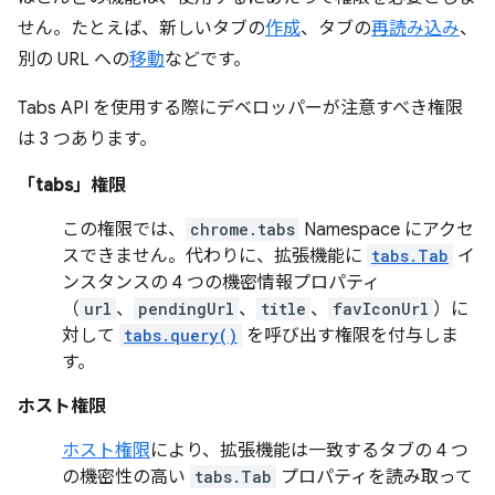
せん。たとえば、新しいタブの
作成
、タブの
再読み込み
、
別の URL への
移動
などです。
Tabs API を使用する際にデベロッパーが注意すべき権限
は 3 つあります。
「tabs」権限
この権限では、
chrome.tabs
Namespace にアクセ
スできません。代わりに、拡張機能に
tabs.Tab
イ
ンスタンスの 4 つの機密情報プロパティ
（
url
、
pendingUrl
、
title
、
favIconUrl
）に
対して
tabs.query()
を呼び出す権限を付与しま
す。
ホスト権限
ホスト権限
により、拡張機能は一致するタブの 4 つ
の機密性の高い
tabs.Tab
プロパティを読み取って