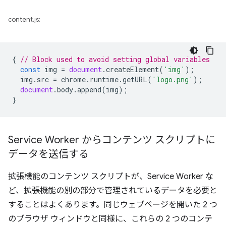
content.js:
{
// Block used to avoid setting global variables
const
img
=
document
.
createElement
(
'img'
);
img
.
src
=
chrome
.
runtime
.
getURL
(
'logo.png'
);
document
.
body
.
append
(
img
);
}
Service Worker からコンテンツ スクリプトに
データを送信する
拡張機能のコンテンツ スクリプトが、Service Worker な
ど、拡張機能の別の部分で管理されているデータを必要と
することはよくあります。同じウェブページを開いた 2 つ
のブラウザ ウィンドウと同様に、これらの 2 つのコンテ