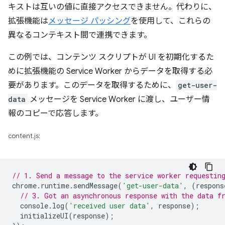
キストは互いの値に直接アクセスできません。代わりに、
拡張機能は
メッセージ パッシング
を使用して、これらの
異なるコンテキスト間で連携できます。
この例では、コンテンツ スクリプトが UI を初期化するた
めに拡張機能の Service Worker からデータを取得する必
要があります。このデータを取得するために、
get-user-
data
メッセージを Service Worker に渡し、ユーザー情
報のコピーで応答します。
content.js:
// 1. Send a message to the service worker requestin
chrome
.
runtime
.
sendMessage
(
'get-user-data'
,
(
respons
// 3. Got an asynchronous response with the data f
console
.
log
(
'received user data'
,
response
);
initializeUI
(
response
);