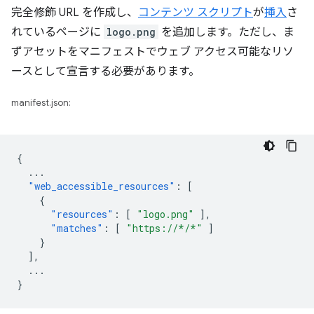
完全修飾 URL を作成し、
コンテンツ スクリプト
が
挿入
さ
れているページに
logo.png
を追加します。ただし、ま
ずアセットをマニフェストでウェブ アクセス可能なリソ
ースとして宣言する必要があります。
manifest.json:
{
...
"web_accessible_resources"
:
[
{
"resources"
:
[
"logo.png"
],
"matches"
:
[
"https://*/*"
]
}
],
...
}