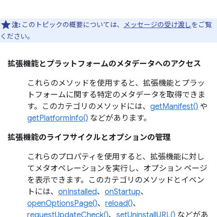
注:
このトピックの概要については、
メッセージの受け渡し
をご覧
ください。
拡張機能とプラットフォームのメタデータへのアクセス
これらのメソッドを使用すると、拡張機能とプラッ
トフォームに関する特定のメタデータを取得できま
す。このカテゴリのメソッドには、
getManifest()
や
getPlatformInfo()
などがあります。
拡張機能のライフサイクルとオプションの管理
これらのプロパティを使用すると、拡張機能に対し
てメタオペレーションを実行し、オプション ページ
を表示できます。このカテゴリのメソッドとイベン
トには、
onInstalled
、
onStartup
、
openOptionsPage()
、
reload()
、
requestUpdateCheck()
、
setUninstallURL()
などがあ