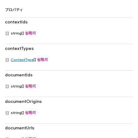
プロパティ
contextIds
string[]
省略可
contextTypes
ContextType
[]
省略可
documentIds
string[]
省略可
documentOrigins
string[]
省略可
documentUrls