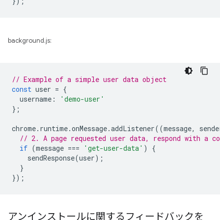
});
background.js:
// Example of a simple user data object
const
user
=
{
username
:
'demo-user'
};
chrome
.
runtime
.
onMessage
.
addListener
((
message
,
sende
// 2. A page requested user data, respond with a co
if
(
message
===
'get-user-data'
)
{
sendResponse
(
user
);
}
});
アンインストールに関するフィードバックを