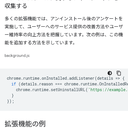
収集する
多くの拡張機能では、アンインストール後のアンケートを
実施して、ユーザーへのサービス提供の改善方法やユーザ
ー維持率の向上方法を把握しています。次の例は、この機
能を追加する方法を示しています。
background.js:
chrome
.
runtime
.
onInstalled
.
addListener
(
details
=
>
{
if
(
details
.
reason
===
chrome
.
runtime
.
OnInstalledR
chrome
.
runtime
.
setUninstallURL
(
'https://example.
}
});
拡張機能の例