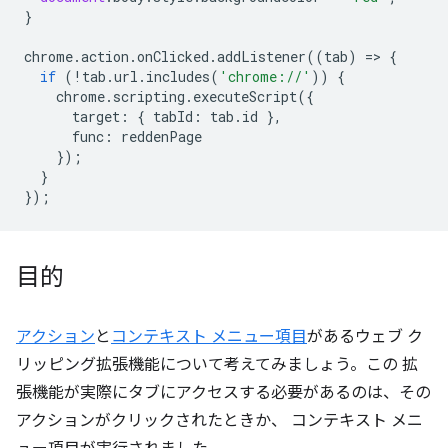
}
chrome
.
action
.
onClicked
.
addListener
((
tab
)
=
>
{
if
(
!
tab
.
url
.
includes
(
'chrome://'
))
{
chrome
.
scripting
.
executeScript
({
target
:
{
tabId
:
tab
.
id
},
func
:
reddenPage
});
}
});
目的
アクション
と
コンテキスト メニュー項目
があるウェブ ク
リッピング拡張機能について考えてみましょう。この 拡
張機能が実際にタブにアクセスする必要があるのは、その
アクションがクリックされたときか、 コンテキスト メニ