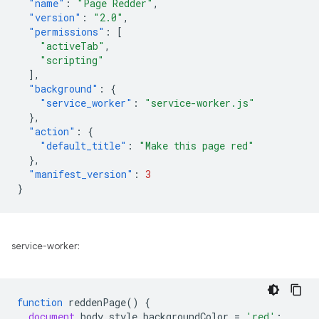
"name"
:
"Page Redder"
,
"version"
:
"2.0"
,
"permissions"
:
[
"activeTab"
,
"scripting"
],
"background"
:
{
"service_worker"
:
"service-worker.js"
},
"action"
:
{
"default_title"
:
"Make this page red"
},
"manifest_version"
:
3
}
service-worker:
function
reddenPage
()
{
document
.
body
.
style
.
backgroundColor
=
'red'
;