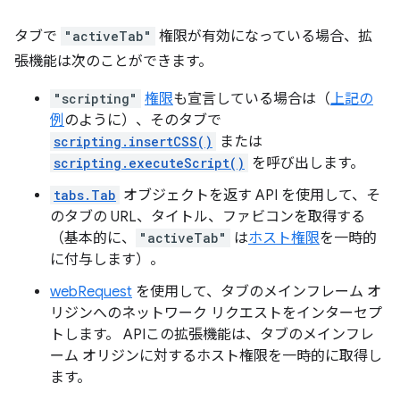
タブで
"activeTab"
権限が有効になっている場合、拡
張機能は次のことができます。
"scripting"
権限
も宣言している場合は（
上記の
例
のように）、そのタブで
scripting.insertCSS()
または
scripting.executeScript()
を呼び出します。
tabs.Tab
オブジェクトを返す API を使用して、そ
のタブの URL、タイトル、ファビコンを取得する
（基本的に、
"activeTab"
は
ホスト権限
を一時的
に付与します）。
webRequest
を使用して、タブのメインフレーム オ
リジンへのネットワーク リクエストをインターセプ
トします。 APIこの拡張機能は、タブのメインフレ
ーム オリジンに対するホスト権限を一時的に取得し
ます。