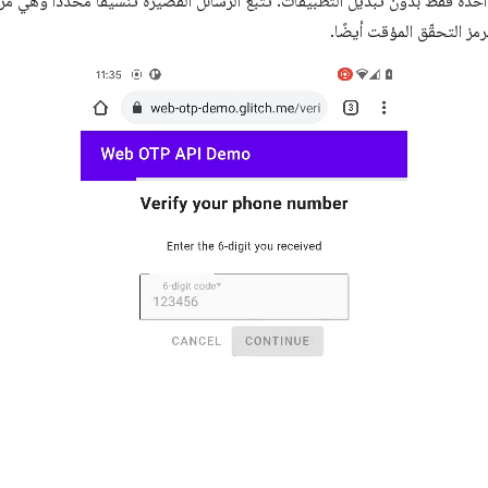
واحدة فقط بدون تبديل التطبيقات. تتّبع الرسائل القصيرة تنسيقًا محدّدًا وهي م
رمز التحقّق المؤقت أيضًا.