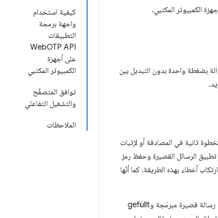
كيفية استخدام
واجهة برمجة
التطبيقات
WebOTP API
على أجهزة
لجوّالة بضغطة واحدة بدون التبديل بين
الكمبيوتر المكتبي
توافق المتصفّح
والتشغيل التفاعلي
الملاحظات
ية رقم هاتف، مثلاً كخطوة ثانية في المصادقة أو لإثبات
ح تطبيق الرسائل القصيرة وحفظ رمز
تكاب أخطاء بهذه الطريقة، كما أنّها
المواقع الإلكترونية إمكانية الحصول على كلمة المرور لمرة واحدة من رسالة قصيرة مبرمَجة وgefüllt