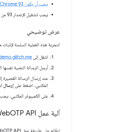
يجب أن يكون Chrome 93 هو المتصفّح التلقائي
يجب تشغيل الإصدار 93 من Chrome إما في المقدّمة أو الخلفية على جهاز Android.
عرض توضيحي
لتجربة هذه العملية السلسة لإثبات مل
انتقِل إلى
demo.glitch.me/
أرسِل الرسالة النصية نفسها التي
المكتبي. اضغط على
إرسال
لت
على الكمبيوتر المكتبي، يجب أن يتم ملء رمز
آلية عمل Web
OTP API
لنطّلِع على طريقة عمل WebOTP API: