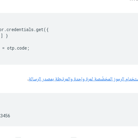
or
.
credentials
.
get
({
'
]
}
=
otp
.
code
;
باستخدام الرموز المخصّصة لمرة واحدة والمرتبطة بمصدر الرسالة
.