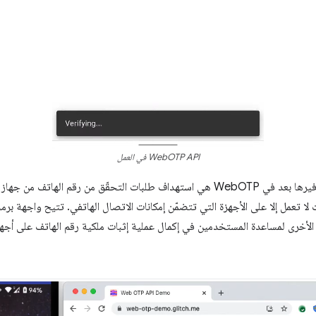
WebOTP API في العمل
من حالات الاستخدام التي لم يتم توفيرها بعد في WebOTP هي استهداف طلبات التحقّق من 
ا تعمل إلا على الأجهزة التي تتضمّن إمكانات الاتصال الهاتفي. تتيح واجهة برمج
ة الأخرى لمساعدة المستخدمين في إكمال عملية إثبات ملكية رقم الهاتف على أجهز