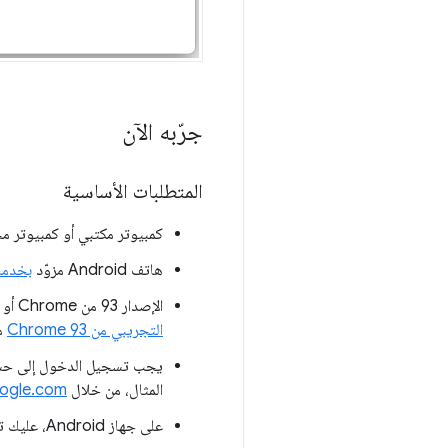
جرّبه الآن
المتطلبات الأساسية
كمبيوتر مكتبي أو كمبيوتر محمول (Windows أو Mac أو Linux
هاتف Android مزوّد
بخدمات Google Play الإصدار 30.12
الإصدار 93 من Chrome أو الإصدارات الأحدث، على أجهزة الكمبيوتر المكتبي أو الكمبيوتر المحمول والأجهزة الجوّالة أصبح
التجريبي من Chrome 93
مت
المثال، من خلال
ogle.com/
على جهاز Android، عليك تسجيل الدخول إلى Android من خلال "الإعدادات"->Google.