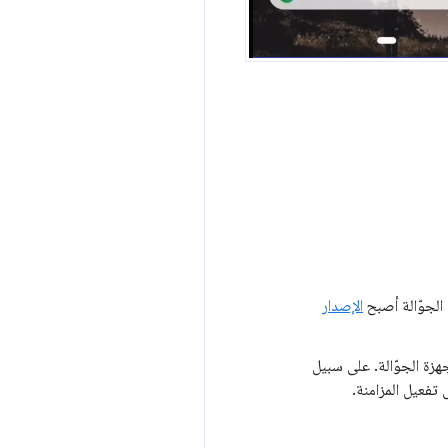
الإصدار
 إلى حساب Google نفسه على كلٍ من Chrome للكمبيوتر المكتبي و Chrome للأجهزة الجوّالة. على سبيل
تفعيل المزامنة.