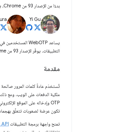
بدءًا من الإصدار 93 من Chrome، يمكن للمواقع الإلكترونية إثبات ملكية أرقام الهواتف من متصفّح Chrome على أجهزة الكمبيوتر المكتبي.
mura
Yi Gu
يساعد WebOTP المست
التطبيقات. يوفّر الإصدار 93 من Chrome هذه الوظيفة على أجهزة الكمبيوتر المكتبي أيضًا. تابِع القراءة لمعرفة المزيد.
مقدمة
ملكية الدفعات على الويب. ومع ذلك، 
OTP وإدخاله على الموقع الإلكتر
تكون عرضة لصعوبات تتعلّق بهجمات ا
تمنح واجهة برمجة التطبيقات
 API