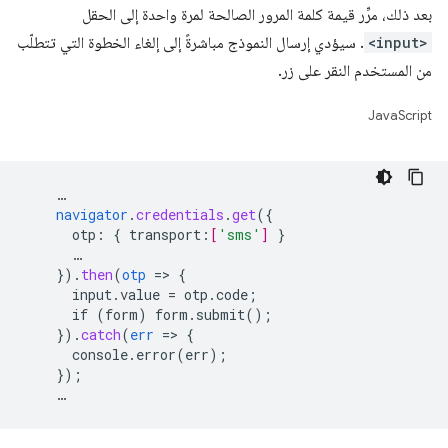
بعد ذلك، مرِّر قيمة كلمة المرور الصالحة لمرة واحدة إلى الحقل
<input>
. سيؤدي إرسال النموذج مباشرةً إلى إلغاء الخطوة التي تتطلّب
من المستخدم النقر على زر.
JavaScript
…
navigator
.
credentials
.
get
(
{
otp
:
{
transport
:
[
'sms'
]
}
…
}
)
.
then
(
otp
=
>
{
input.value
=
otp.code
;
if
(form)
form.submit()
;
}
)
.
catch
(
err
=
>
{
console.error(err)
;
}
);
…