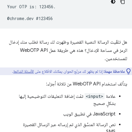
Your OTP is: 123456.

هل تلقّيت الرسالة النصية القصيرة وظهرت لك رسالة تطلب منك إدخال
الرمز في مساحة الإدخال؟ هذه هي طريقة عمل WebOTP API
للمستخدمين.
ملاحظة مهمة:
إذا لم يظهر لك مربّع الحوار، يمكنك الاطّلاع على
الأسئلة الشائعة
.
يتألف استخدام WebOTP API من ثلاثة أجزاء:
علامة
<input>
تمّت إضافة التعليقات التوضيحية إليها
بشكلٍ صحيح
JavaScript في تطبيق الويب
نص الرسالة المنسَّق الذي تم إرساله عبر الرسائل القصيرة
SMS