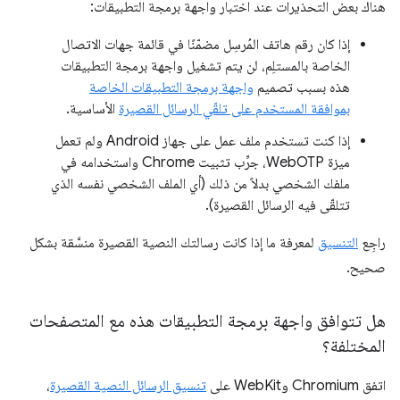
هناك بعض التحذيرات عند اختبار واجهة برمجة التطبيقات:
إذا كان رقم هاتف المُرسِل مضمّنًا في قائمة جهات الاتصال
الخاصة بالمستلِم، لن يتم تشغيل واجهة برمجة التطبيقات
هذه بسبب تصميم
واجهة برمجة التطبيقات الخاصة
بموافقة المستخدم على تلقّي الرسائل القصيرة
الأساسية.
إذا كنت تستخدم ملف عمل على جهاز Android ولم تعمل
ميزة WebOTP، جرِّب تثبيت Chrome واستخدامه في
ملفك الشخصي بدلاً من ذلك (أي الملف الشخصي نفسه الذي
تتلقّى فيه الرسائل القصيرة).
راجِع
التنسيق
لمعرفة ما إذا كانت رسالتك النصية القصيرة منسَّقة بشكل
صحيح.
هل تتوافق واجهة برمجة التطبيقات هذه مع المتصفحات
المختلفة؟
اتفق Chromium وWebKit على
تنسيق الرسائل النصية القصيرة
،