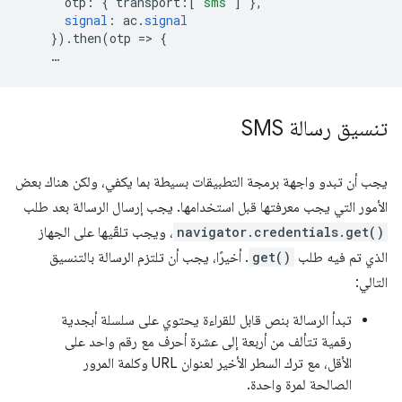
otp
:
{
transport
:[
'sms'
]
},
signal
:
ac
.
signal
})
.
then
(
otp
=
>
{
…
تنسيق رسالة SMS
يجب أن تبدو واجهة برمجة التطبيقات بسيطة بما يكفي، ولكن هناك بعض
الأمور التي يجب معرفتها قبل استخدامها. يجب إرسال الرسالة بعد طلب
navigator.credentials.get()
، ويجب تلقّيها على الجهاز
الذي تم فيه طلب
get()
. أخيرًا، يجب أن تلتزم الرسالة بالتنسيق
التالي:
تبدأ الرسالة بنص قابل للقراءة يحتوي على سلسلة أبجدية
رقمية تتألف من أربعة إلى عشرة أحرف مع رقم واحد على
الأقل، مع ترك السطر الأخير لعنوان URL وكلمة المرور
الصالحة لمرة واحدة.