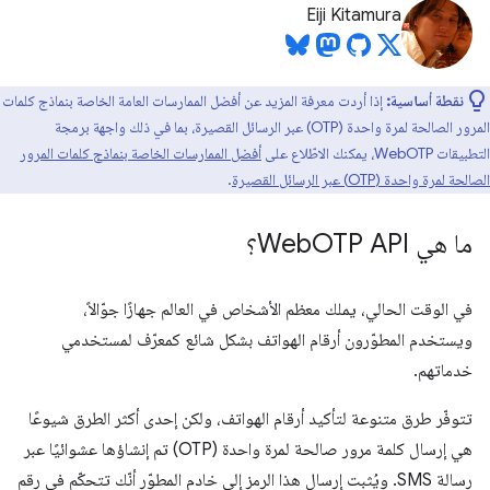
Eiji Kitamura
نقطة أساسية:
إذا أردت معرفة المزيد عن أفضل الممارسات العامة الخاصة بنماذج كلمات
المرور الصالحة لمرة واحدة (OTP) عبر الرسائل القصيرة، بما في ذلك واجهة برمجة
التطبيقات WebOTP، يمكنك الاطّلاع على
أفضل الممارسات الخاصة بنماذج كلمات المرور
الصالحة لمرة واحدة (OTP) عبر الرسائل القصيرة
.
ما هي Web
OTP API؟
في الوقت الحالي، يملك معظم الأشخاص في العالم جهازًا جوّالاً،
ويستخدم المطوّرون أرقام الهواتف بشكل شائع كمعرّف لمستخدمي
خدماتهم.
تتوفّر طرق متنوعة لتأكيد أرقام الهواتف، ولكن إحدى أكثر الطرق شيوعًا
هي إرسال كلمة مرور صالحة لمرة واحدة (OTP) تم إنشاؤها عشوائيًا عبر
رسالة SMS. ويُثبت إرسال هذا الرمز إلى خادم المطوّر أنّك تتحكّم في رقم