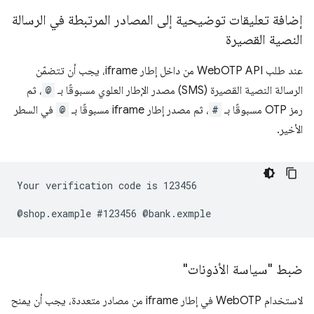
إضافة تعليقات توضيحية إلى المصادر المرتبطة في الرسالة
النصية القصيرة
عند طلب WebOTP API من داخل إطار iframe، يجب أن تتضمّن
الرسالة النصية القصيرة (SMS) مصدر الإطار العلوي مسبوقًا بـ
@
، ثم
رمز OTP مسبوقًا بـ
#
، ثم مصدر إطار iframe مسبوقًا بـ
@
في السطر
الأخير.
Your verification code is 123456

ضبط "سياسة الأذونات"
لاستخدام WebOTP في إطار iframe من مصادر متعددة، يجب أن يمنح