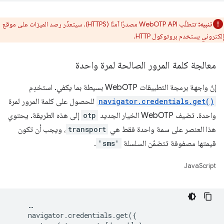
تنبيه:
تتطلّب WebOTP API مصدرًا آمنًا (HTTPS). سيتعذّر رصد الميزات على موقع
إلكتروني يستخدم بروتوكول HTTP.
معالجة كلمة المرور الصالحة لمرة واحدة
إنّ واجهة برمجة التطبيقات WebOTP بسيطة بما يكفي. استخدِم
navigator.credentials.get()
للحصول على كلمة المرور لمرة
واحدة. تضيف WebOTP الخيار الجديد
otp
إلى هذه الطريقة. يحتوي
هذا العنصر على سمة واحدة فقط هي
transport
، ويجب أن تكون
قيمتها مصفوفة تتضمّن السلسلة
'sms'
.
JavaScript
    …

    navigator.credentials.get({
