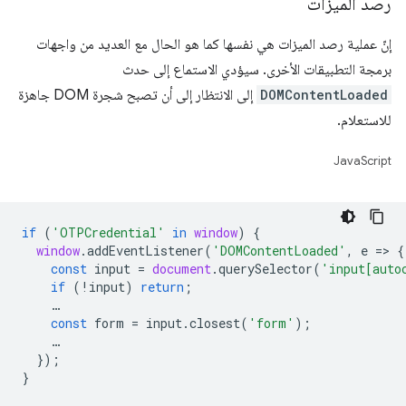
رصد الميزات
إنّ عملية رصد الميزات هي نفسها كما هو الحال مع العديد من واجهات
برمجة التطبيقات الأخرى. سيؤدي الاستماع إلى حدث
DOMContentLoaded
إلى الانتظار إلى أن تصبح شجرة DOM جاهزة
للاستعلام.
JavaScript
if
(
'OTPCredential'
in
window
)
{
window
.
addEventListener
(
'DOMContentLoaded'
,
e
=
>
{
const
input
=
document
.
querySelector
(
'input[auto
if
(
!
input
)
return
;
…
const
form
=
input
.
closest
(
'form'
);
…
});
}