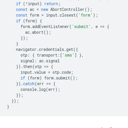
if
(
!
input
)
return
;
const
ac
=
new
AbortController
();
const
form
=
input
.
closest
(
'form'
);
if
(
form
)
{
form
.
addEventListener
(
'submit'
,
e
=
>
{
ac
.
abort
();
});
}
navigator
.
credentials
.
get
({
otp
:
{
transport
:
[
'sms'
]
},
signal
:
ac
.
signal
}).
then
(
otp
=
>
{
input
.
value
=
otp
.
code
;
if
(
form
)
form
.
submit
();
}).
catch
(
err
=
>
{
console
.
log
(
err
);
});
});
}