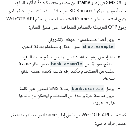
رسالة SMS في إطار iframe من مصادر متعددة عادةً لتأكيد الدفع،
خاصةً مع بروتوكول 3D Secure. من خلال توفير التنسيق الشائع الذي
يتيح استخدام إطارات iframe المتعددة المصادر، تقدّم WebOTP API
رموز OTP المرتبطة بالمصادر المتداخلة. على سبيل المثال:
يزور أحد المستخدمين الموقع الإلكتروني
shop.example
لشراء حذاء باستخدام بطاقة ائتمان.
بعد إدخال رقم بطاقة الائتمان، يعرض مقدّم خدمة الدفع
المدمَج نموذجًا من
bank.example
ضمن إطار iframe
يطلب من المستخدم تأكيد رقم هاتفه لإتمام عملية الدفع
بسرعة.
يرسل
bank.example
رسالة SMS تحتوي على كلمة
مرور صالحة لمرة واحدة إلى المستخدم ليتمكّن من إدخالها
لإثبات هويته.
لاستخدام WebOTP API من داخل إطار iframe من مصادر متعددة،
عليك إجراء ما يلي: