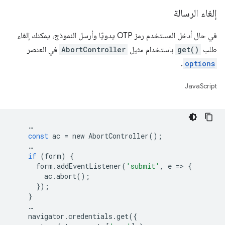
إلغاء الرسالة
في حال أدخل المستخدم رمز OTP يدويًا وأرسل النموذج، يمكنك إلغاء
طلب
get()
باستخدام مثيل
AbortController
في العنصر
.
options
JavaScript
…
const
ac
=
new
AbortController
();
…
if
(
form
)
{
form
.
addEventListener
(
'submit'
,
e
=
>
{
ac
.
abort
();
});
}
…
navigator
.
credentials
.
get
({