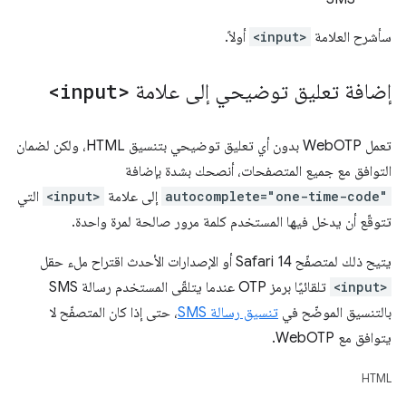
سأشرح العلامة
<input>
أولاً.
إضافة تعليق توضيحي إلى علامة
<input>
تعمل WebOTP بدون أي تعليق توضيحي بتنسيق HTML، ولكن لضمان
التوافق مع جميع المتصفحات، أنصحك بشدة بإضافة
autocomplete="one-time-code"
إلى علامة
<input>
التي
تتوقّع أن يدخل فيها المستخدم كلمة مرور صالحة لمرة واحدة.
يتيح ذلك لمتصفّح Safari 14 أو الإصدارات الأحدث اقتراح ملء حقل
<input>
تلقائيًا برمز OTP عندما يتلقّى المستخدم رسالة SMS
بالتنسيق الموضّح في
تنسيق رسالة SMS
، حتى إذا كان المتصفّح لا
يتوافق مع WebOTP.
HTML