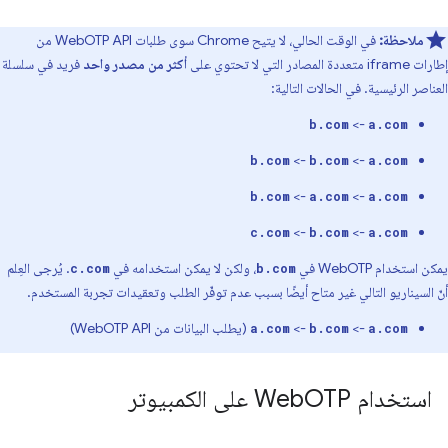
ملاحظة:
في الوقت الحالي، لا يتيح Chrome سوى طلبات WebOTP API من
إطارات iframe متعددة المصادر التي لا تحتوي على
أكثر من مصدر واحد
فريد في سلسلة
العناصر الرئيسية. في الحالات التالية:
->
b.com
a.com
->
->
b.com
b.com
a.com
->
->
b.com
a.com
a.com
->
->
c.com
b.com
a.com
يمكن استخدام WebOTP في
، ولكن لا يمكن استخدامه في
. يُرجى العِلم
c.com
b.com
أنّ السيناريو التالي غير متاح أيضًا بسبب عدم توفّر الطلب وتعقيدات تجربة المستخدم.
->
->
(يطلب البيانات من WebOTP API)
a.com
b.com
a.com
استخدام Web
OTP على الكمبيوتر