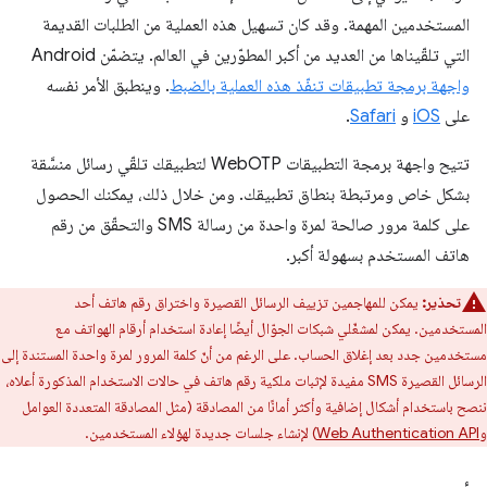
المستخدمين المهمة. وقد كان تسهيل هذه العملية من الطلبات القديمة
التي تلقّيناها من العديد من أكبر المطوّرين في العالم. يتضمّن Android
واجهة برمجة تطبيقات تنفّذ هذه العملية بالضبط
. وينطبق الأمر نفسه
على
iOS
و
Safari
.
تتيح واجهة برمجة التطبيقات WebOTP لتطبيقك تلقّي رسائل منسَّقة
بشكل خاص ومرتبطة بنطاق تطبيقك. ومن خلال ذلك، يمكنك الحصول
على كلمة مرور صالحة لمرة واحدة من رسالة SMS والتحقّق من رقم
هاتف المستخدم بسهولة أكبر.
تحذير:
يمكن للمهاجمين تزييف الرسائل القصيرة واختراق رقم هاتف أحد
المستخدمين. يمكن لمشغّلي شبكات الجوّال أيضًا إعادة استخدام أرقام الهواتف مع
مستخدمين جدد بعد إغلاق الحساب. على الرغم من أنّ كلمة المرور لمرة واحدة المستندة إلى
الرسائل القصيرة SMS مفيدة لإثبات ملكية رقم هاتف في حالات الاستخدام المذكورة أعلاه،
ننصح باستخدام أشكال إضافية وأكثر أمانًا من المصادقة (مثل المصادقة المتعددة العوامل
و
Web Authentication API
) لإنشاء جلسات جديدة لهؤلاء المستخدمين.