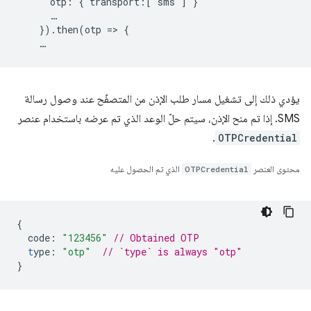
      otp: { transport:['sms'] }

      …

    }).then(otp => {

يؤدي ذلك إلى تشغيل مسار طلب الإذن من المتصفّح عند وصول رسالة
SMS. إذا تم منح الإذن، سيتم حلّ الوعد الذي تم عرضه باستخدام عنصر
.
OTPCredential
محتوى العنصر
OTPCredential
الذي تم الحصول عليه
{
code
:
"123456"
// Obtained OTP
t
ype
:
"otp"
// `type` is always "otp"
}