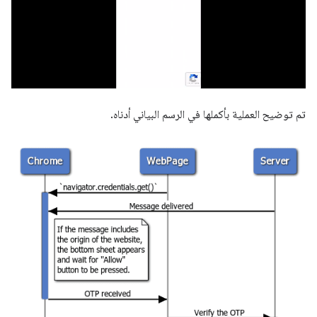
تم توضيح العملية بأكملها في الرسم البياني أدناه.