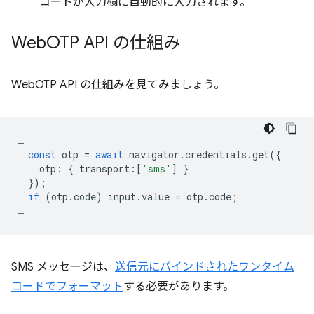
コードが入力欄に自動的に入力されます。
Web
OTP API の仕組み
WebOTP API の仕組みを見てみましょう。
…
const
otp
=
await
navigator
.
credentials
.
get
({
otp
:
{
transport
:
[
'sms'
]
}
});
if
(
otp
.
code
)
input
.
value
=
otp
.
code
;
…
SMS メッセージは、
送信元にバインドされたワンタイム
コードでフォーマット
する必要があります。