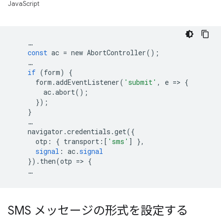
JavaScript
…
const
ac
=
new
AbortController
();
…
if
(
form
)
{
form
.
addEventListener
(
'submit'
,
e
=
>
{
ac
.
abort
();
});
}
…
navigator
.
credentials
.
get
({
otp
:
{
transport
:[
'sms'
]
},
signal
:
ac
.
signal
})
.
then
(
otp
=
>
{
…
SMS メッセージの形式を設定する