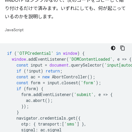
WebOTP はシンプルなので、次のコードをコピーして貼
り付けるだけで済みます。いずれにしても、何が起こって
いるのかを説明します。
JavaScript
if
(
'OTPCredential'
in
window
)
{
window
.
addEventListener
(
'DOMContentLoaded'
,
e
=
>
{
const
input
=
document
.
querySelector
(
'input[auto
if
(
!
input
)
return
;
const
ac
=
new
AbortController
();
const
form
=
input
.
closest
(
'form'
);
if
(
form
)
{
form
.
addEventListener
(
'submit'
,
e
=
>
{
ac
.
abort
();
});
}
navigator
.
credentials
.
get
({
otp
:
{
transport
:
[
'sms'
]
},
signal
:
ac
.
signal