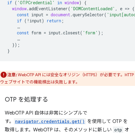
if
(
'OTPCredential'
in
window
)
{
window
.
addEventListener
(
'DOMContentLoaded'
,
e
=
>
{
const
input
=
document
.
querySelector
(
'input[auto
if
(
!
input
)
return
;
…
const
form
=
input
.
closest
(
'form'
);
…
});
}
注意:
WebOTP API には安全なオリジン（HTTPS）が必要です。HTTP
ウェブサイトでの機能検出は失敗します。
OTP を処理する
WebOTP API 自体は非常にシンプルで
す。
navigator.credentials.get()
を使用して OTP を
取得します。WebOTP は、そのメソッドに新しい
otp
オ