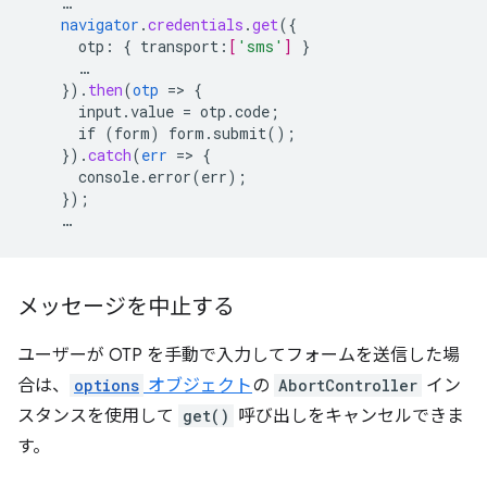
…
navigator
.
credentials
.
get
(
{
otp
:
{
transport
:
[
'sms'
]
}
…
}
)
.
then
(
otp
=
>
{
input.value
=
otp.code
;
if
(form)
form.submit()
;
}
)
.
catch
(
err
=
>
{
console.error(err)
;
}
);
…
メッセージを中止する
ユーザーが OTP を手動で入力してフォームを送信した場
合は、
options
オブジェクト
の
AbortController
イン
スタンスを使用して
get()
呼び出しをキャンセルできま
す。