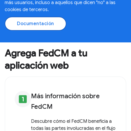
más usuarios, incluso a aquellos que dicen "no" a las
cookies de terceros.
Documentación
Agrega FedCM a tu
aplicación web
Más información sobre
looks_one
FedCM
Descubre cómo el FedCM beneficia a
todas las partes involucradas en el flujo