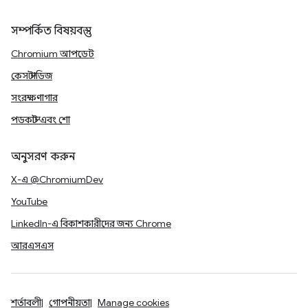
সম্পর্কিত বিষয়বস্তু
Chromium আপডেট
কেস স্টাডিজ
সংরক্ষণাগার
পডকাস্ট এবং শো
অনুসরণ করুন
X-এ @ChromiumDev
YouTube
LinkedIn-এ বিকাশকারীদের জন্য Chrome
আরএসএস
শর্তাবলী
গোপনীয়তা
Manage cookies