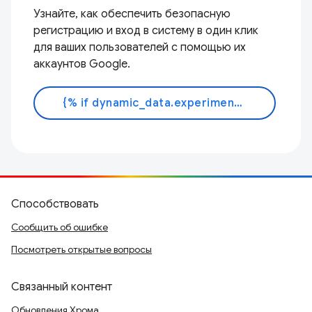
Узнайте, как обеспечить безопасную
регистрацию и вход в систему в один клик
для ваших пользователей с помощью их
аккаунтов Google.
{% if dynamic_data.experiments.IdentityButtonTextFeature.button_variant == 'variant_a' %}Узнать больше{% else %}Читать документ{% endif %}
Способствовать
Сообщить об ошибке
Посмотреть открытые вопросы
Связанный контент
Обновления Хрома