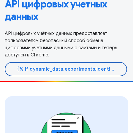
API цифровых учетных
данных
API цифровых учётных данных предоставляет
пользователям безопасный способ обмена
цифровыми учётными данными с сайтами и теперь
доступен в Chrome.
{% if dynamic_data.experiments.IdentityButtonTextFeature.button_variant == 'variant_a' %}Узнать больше{% else %}Читать документ{% endif %}