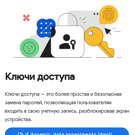
Ключи доступа
Ключи доступа — это более простая и безопасная
замена паролей, позволяющая пользователям
входить в свою учетную запись, разблокировав экран
устройства.
{% if dynamic_data.experiments.IdentityButtonTextFeature.button_variant == 'variant_a' %}Узнать больше{% else %}Начать обучение{% endif %}