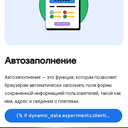
Автозаполнение
Автозаполнение — это функция, которая позволяет
браузерам автоматически заполнять поля формы
сохраненной информацией пользователей, такой как
имя, адрес и сведения о платежах.
{% if dynamic_data.experiments.IdentityButtonTextFeature.button_variant == 'variant_a' %}Узнать больше{% else %}Начать обучение{% endif %}