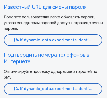
Известный URL для смены пароля
Помогите пользователям легко обновлять пароли,
указав менеджерам паролей доступ к странице смены
пароля.
{% if dynamic_data.experiments.IdentityButtonTextFeature.button_variant == 'variant_a' %}Узнать больше{% else %}Читать документ{% endif %}
Подтвердить номера телефонов в
Интернете
Оптимизируйте проверку одноразовых паролей по
SMS.
{% if dynamic_data.experiments.IdentityButtonTextFeature.button_variant == 'variant_a' %}Узнать больше{% else %}Читать документ{% endif %}