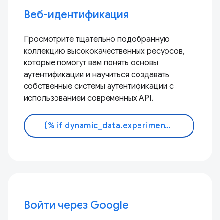
Веб-идентификация
Просмотрите тщательно подобранную
коллекцию высококачественных ресурсов,
которые помогут вам понять основы
аутентификации и научиться создавать
собственные системы аутентификации с
использованием современных API.
{% if dynamic_data.experiments.IdentityButtonTextFeature.button_variant == 'variant_a' %}Узнать больше{% else %}Читать документацию{% endif %}
Войти через Google