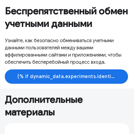
Беспрепятственный обмен
учетными данными
Узнайте, как безопасно обмениваться учетными
данными пользователей между вашими
аффилированными сайтами и приложениями, чтобы
обеспечить бесперебойный процесс входа.
{% if dynamic_data.experiments.IdentityButtonTextFeature.button_variant == 'variant_a' %}Узнать больше{% else %}Начать обучение{% endif %}
Дополнительные
материалы