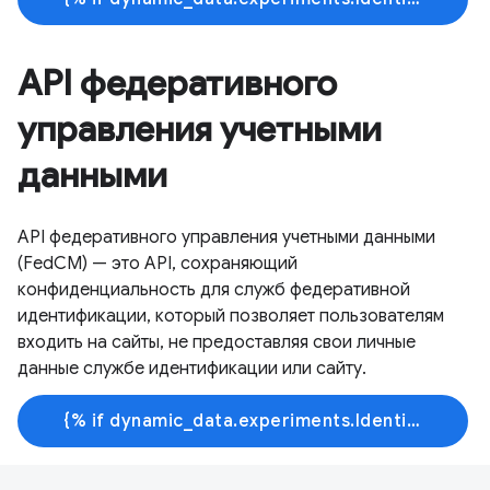
API федеративного
управления учетными
данными
API федеративного управления учетными данными
(FedCM) — это API, сохраняющий
конфиденциальность для служб федеративной
идентификации, который позволяет пользователям
входить на сайты, не предоставляя свои личные
данные службе идентификации или сайту.
{% if dynamic_data.experiments.IdentityButtonTextFeature.button_variant == 'variant_a' %}Узнать больше{% else %}Начать обучение{% endif %}